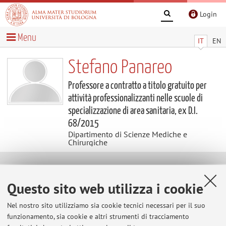
Login
Menu
IT
EN
Stefano Panareo
Professore a contratto a titolo gratuito per
attività professionalizzanti nelle scuole di
specializzazione di area sanitaria, ex D.I.
68/2015
Dipartimento di Scienze Mediche e
Chirurgiche
Contatti
Questo sito web utilizza i cookie
E-mail:
stefano.panareo3@unibo.it
Nel nostro sito utilizziamo sia cookie tecnici necessari per il suo
Tel:
+39 059 4225104
funzionamento, sia cookie e altri strumenti di tracciamento