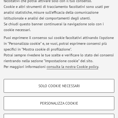
facoltativi che potrai attivare solo con il tuo consenso.
Cookie e altri strumenti di tracciamento facoltativi sono usati per
analisi statistiche, misure sull'efficacia della comunicazione
Dipartimento di Scienze Mediche e Chirurgiche
istituzionale e analisi dei comportamenti degli utenti.
Via Massarenti 9, Bologna -
Vai alla mappa
Se chiudi questo banner continuerai la navigazione solo con i
cookie necessari.
Puoi esprimere il consenso sui cookie facoltativi attivando l'opzione
in "Personalizza cookie" e, se vuoi, potrai esprimere consensi più
Ultimi avvisi
specifici in "Mostra cookie di profilazione".
Potrai sempre rivedere le tue scelte e verificare lo stato dei consensi
Al momento non sono presenti avvisi.
rientrando nella sezione "Impostazione cookie" del sito.
Per maggiori informazioni
consulta la nostra Cookie policy
.
COOKIE DI PROFILAZIONE - FACOLTATIVI
SOLO COOKIE NECESSARI
Si tratta di cookie utilizzati per analizzare le caratteristiche della navigazione
Area riservata
degli utenti, creare profili in base al loro comportamento sul sito, per analisi
Accedi tramite
login
per gestire tutti i contenuti del sito.
di marketing.
PERSONALIZZA COOKIE
Mostra cookie di profilazione
© 2026 - ALMA MATER STUDIORUM - Università di Bologna - Via
Google/Youtube Video