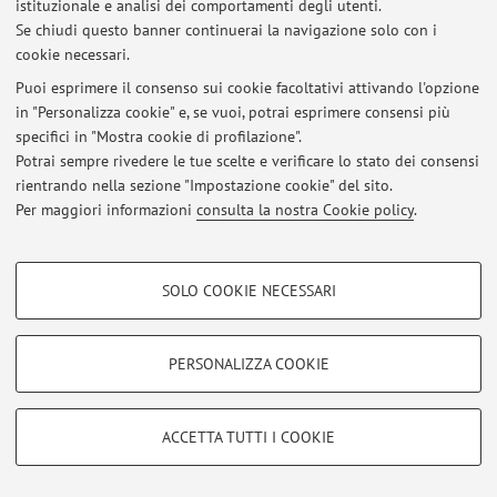
istituzionale e analisi dei comportamenti degli utenti.
Via Massarenti 9, Bologna -
Vai alla mappa
Se chiudi questo banner continuerai la navigazione solo con i
cookie necessari.
Puoi esprimere il consenso sui cookie facoltativi attivando l'opzione
in "Personalizza cookie" e, se vuoi, potrai esprimere consensi più
Ultimi avvisi
specifici in "Mostra cookie di profilazione".
Potrai sempre rivedere le tue scelte e verificare lo stato dei consensi
Al momento non sono presenti avvisi.
rientrando nella sezione "Impostazione cookie" del sito.
Per maggiori informazioni
consulta la nostra Cookie policy
.
COOKIE DI PROFILAZIONE - FACOLTATIVI
SOLO COOKIE NECESSARI
Area riservata
Si tratta di cookie utilizzati per analizzare le caratteristiche della navigazione
Accedi tramite
login
per gestire tutti i contenuti del sito.
degli utenti, creare profili in base al loro comportamento sul sito, per analisi
di marketing.
PERSONALIZZA COOKIE
Mostra cookie di profilazione
© 2026 - ALMA MATER STUDIORUM - Università di Bologna - Via
Google/Youtube Video
Zamboni, 33 - 40126 Bologna - Partita IVA: 01131710376
COOKIE TECNICI - NECESSARI
ACCETTA TUTTI I COOKIE
Privacy
|
Note legali
|
Impostazioni Cookie
Facebook
Si tratta di cookie tecnici utilizzati, a titolo esemplificativo, per il corretto
Vimeo
funzionamento del sito, salvare le preferenze di navigazione, per il