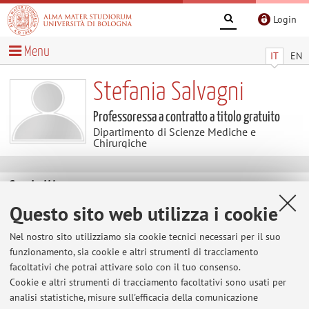
Login
Menu
IT
EN
Stefania Salvagni
Professoressa a contratto a titolo gratuito
Dipartimento di Scienze Mediche e
Chirurgiche
Contatti
Questo sito web utilizza i cookie
E-mail:
stefania.salvagni2@unibo.it
Nel nostro sito utilizziamo sia cookie tecnici necessari per il suo
Tel:
+39 051 2142203
funzionamento, sia cookie e altri strumenti di tracciamento
facoltativi che potrai attivare solo con il tuo consenso.
Cookie e altri strumenti di tracciamento facoltativi sono usati per
analisi statistiche, misure sull'efficacia della comunicazione
Dipartimento di Scienze Mediche e Chirurgiche