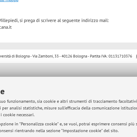
llepiedi, si prega di scrivere al seguente indirizzo mail:
ana.it
sità di Bologna - Via Zamboni, 33 - 40126 Bologna - Partita IVA: 01131710376
ie
 suo funzionamento, sia cookie e altri strumenti di tracciamento facoltativ
 per analisi statistiche, misure sull'efficacia della comunicazione istituzi
i cookie necessari.
pzione in "Personalizza cookie" e, se vuoi, potrai esprimere consensi più sp
 consensi rientrando nella sezione "Impostazione cookie" del sito.