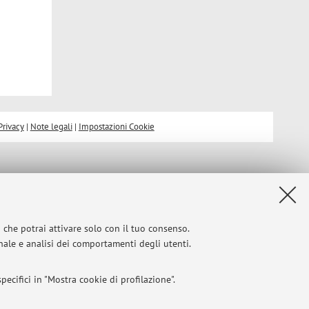
Privacy
|
Note legali
|
Impostazioni Cookie
i che potrai attivare solo con il tuo consenso.
onale e analisi dei comportamenti degli utenti.
ecifici in "Mostra cookie di profilazione".