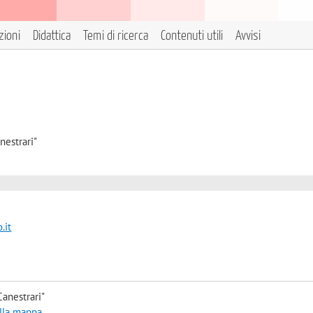
zioni
Didattica
Temi di ricerca
Contenuti utili
Avvisi
nestrari"
.it
anestrari"
alla mappa