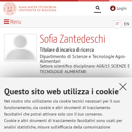
Login
Menu
IT
EN
Sofia Zantedeschi
Titolare di incarico di ricerca
Dipartimento di Scienze e Tecnologie Agro-
Alimentari
Settore scientifico disciplinare: AGR/15 SCIENZE E
TECNOLOGIE ALIMENTARI
Questo sito web utilizza i cookie
Contatti
Nel nostro sito utilizziamo sia cookie tecnici necessari per il suo
E-mail:
sofia.zantedeschi2@unibo.it
funzionamento, sia cookie e altri strumenti di tracciamento
facoltativi che potrai attivare solo con il tuo consenso.
Cookie e altri strumenti di tracciamento facoltativi sono usati per
analisi statistiche, misure sull'efficacia della comunicazione
Dipartimento di Scienze e Tecnologie Agro-Alimentari