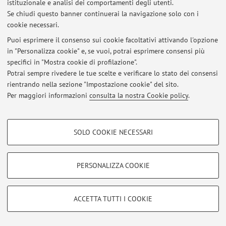
istituzionale e analisi dei comportamenti degli utenti.
Viale Fanin 50, Bologna -
Vai alla mappa
Se chiudi questo banner continuerai la navigazione solo con i
cookie necessari.
Puoi esprimere il consenso sui cookie facoltativi attivando l'opzione
in "Personalizza cookie" e, se vuoi, potrai esprimere consensi più
Ultimi avvisi
specifici in "Mostra cookie di profilazione".
Potrai sempre rivedere le tue scelte e verificare lo stato dei consensi
Al momento non sono presenti avvisi.
rientrando nella sezione "Impostazione cookie" del sito.
Per maggiori informazioni
consulta la nostra Cookie policy
.
COOKIE DI PROFILAZIONE - FACOLTATIVI
SOLO COOKIE NECESSARI
Area riservata
Si tratta di cookie utilizzati per analizzare le caratteristiche della navigazione
degli utenti, creare profili in base al loro comportamento sul sito, per analisi
Accedi tramite
login
per gestire tutti i contenuti del sito.
di marketing.
PERSONALIZZA COOKIE
Mostra cookie di profilazione
© 2026 - ALMA MATER STUDIORUM - Università di Bologna - Via
Google/Youtube Video
COOKIE TECNICI - NECESSARI
Zamboni, 33 - 40126 Bologna - Partita IVA: 01131710376
ACCETTA TUTTI I COOKIE
Facebook
Privacy
|
Note legali
|
Impostazioni Cookie
Si tratta di cookie tecnici utilizzati, a titolo esemplificativo, per il corretto
Vimeo
funzionamento del sito, salvare le preferenze di navigazione, per il