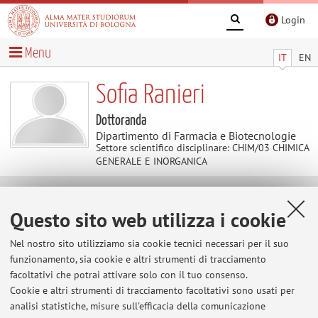
Login
Menu
IT
EN
Sofia Ranieri
Dottoranda
Dipartimento di Farmacia e Biotecnologie
Settore scientifico disciplinare: CHIM/03 CHIMICA
GENERALE E INORGANICA
Contatti
Questo sito web utilizza i cookie
Nel nostro sito utilizziamo sia cookie tecnici necessari per il suo
E-mail:
sofia.ranieri3@unibo.it
funzionamento, sia cookie e altri strumenti di tracciamento
facoltativi che potrai attivare solo con il tuo consenso.
Cookie e altri strumenti di tracciamento facoltativi sono usati per
Dipartimento di Farmacia e Biotecnologie
analisi statistiche, misure sull'efficacia della comunicazione