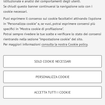
Via Belmeloro 6, Bologna -
Vai alla mappa
istituzionale e analisi dei comportamenti degli utenti.
Se chiudi questo banner continuerai la navigazione solo con i
cookie necessari.
Puoi esprimere il consenso sui cookie facoltativi attivando l'opzione
Ultimi avvisi
in "Personalizza cookie" e, se vuoi, potrai esprimere consensi più
specifici in "Mostra cookie di profilazione".
Al momento non sono presenti avvisi.
Potrai sempre rivedere le tue scelte e verificare lo stato dei consensi
rientrando nella sezione "Impostazione cookie" del sito.
Per maggiori informazioni
consulta la nostra Cookie policy
.
COOKIE DI PROFILAZIONE - FACOLTATIVI
Area riservata
SOLO COOKIE NECESSARI
Si tratta di cookie utilizzati per analizzare le caratteristiche della navigazione
Accedi tramite
login
per gestire tutti i contenuti del sito.
degli utenti, creare profili in base al loro comportamento sul sito, per analisi
di marketing.
PERSONALIZZA COOKIE
Mostra cookie di profilazione
© 2026 - ALMA MATER STUDIORUM - Università di Bologna - Via
Zamboni, 33 - 40126 Bologna - Partita IVA: 01131710376
Google/Youtube Video
COOKIE TECNICI - NECESSARI
ACCETTA TUTTI I COOKIE
Privacy
|
Note legali
|
Impostazioni Cookie
Facebook
Si tratta di cookie tecnici utilizzati, a titolo esemplificativo, per il corretto
Vimeo
funzionamento del sito, salvare le preferenze di navigazione, per il