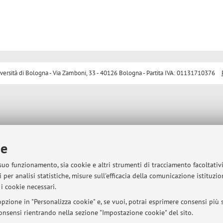
sità di Bologna - Via Zamboni, 33 - 40126 Bologna - Partita IVA: 01131710376
ie
 suo funzionamento, sia cookie e altri strumenti di tracciamento facoltativ
 per analisi statistiche, misure sull'efficacia della comunicazione istituzi
i cookie necessari.
pzione in "Personalizza cookie" e, se vuoi, potrai esprimere consensi più sp
 consensi rientrando nella sezione "Impostazione cookie" del sito.