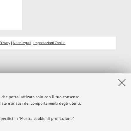
Privacy
|
Note legali
|
Impostazioni Cookie
i che potrai attivare solo con il tuo consenso.
onale e analisi dei comportamenti degli utenti.
ecifici in "Mostra cookie di profilazione".