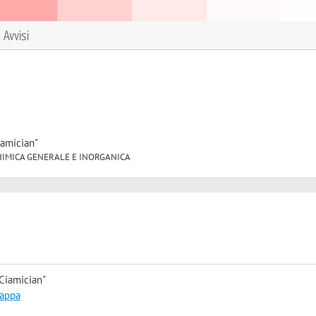
Avvisi
iamician"
03 CHIMICA GENERALE E INORGANICA
Ciamician"
mappa