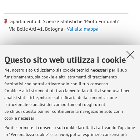
Dipartimento di Scienze Statistiche "Paolo Fortunati"
Via Belle Arti 41, Bologna -
Vai alla mappa
Risorse in rete
Questo sito web utilizza i cookie
ORCID
Nel nostro sito utilizziamo sia cookie tecnici necessari per il suo
funzionamento, sia cookie e altri strumenti di tracciamento
facoltativi che potrai attivare solo con il tuo consenso.
Orario di ricevimento
Cookie e altri strumenti di tracciamento facoltativi sono usati per
analisi statistiche, misure sull'efficacia della comunicazione
Ricevimento disponibile su appuntamento, concordabile via
istituzionale e analisi dei comportamenti degli utenti.
email.
Se chiudi questo banner continuerai la navigazione solo con i
cookie necessari.
Puoi esprimere il consenso sui cookie facoltativi attivando l'opzione
in "Personalizza cookie" e, se vuoi, potrai esprimere consensi più
Ultimi avvisi