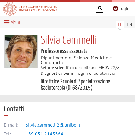
Login
Menu
IT
EN
Silvia Cammelli
Professoressa associata
Dipartimento di Scienze Mediche e
Chirurgiche
Settore scientifico disciplinare: MEDS-22/A
Diagnostica per immagini e radioterapia
Direttrice Scuola di Specializzazione
Radioterapia (DI 68/2015)
Contatti
E-mail:
silvia.cammelli2@unibo.it
Tel:
+39 051 2143564