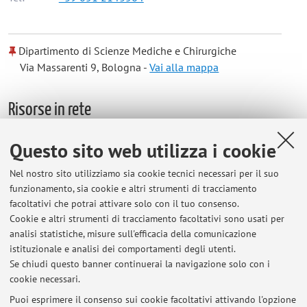
Dipartimento di Scienze Mediche e Chirurgiche
Via Massarenti 9, Bologna -
Vai alla mappa
Risorse in rete
Questo sito web utilizza i cookie
ORCID
Nel nostro sito utilizziamo sia cookie tecnici necessari per il suo
funzionamento, sia cookie e altri strumenti di tracciamento
Orario di ricevimento
facoltativi che potrai attivare solo con il tuo consenso.
Cookie e altri strumenti di tracciamento facoltativi sono usati per
Venerdì dalle 12 alle 13 previo appuntamento.
analisi statistiche, misure sull'efficacia della comunicazione
Tel:051/2143564 oppure 051/2144875
istituzionale e analisi dei comportamenti degli utenti.
Mail: silvia.cammelli2@unibo.it
Se chiudi questo banner continuerai la navigazione solo con i
cookie necessari.
Puoi esprimere il consenso sui cookie facoltativi attivando l'opzione