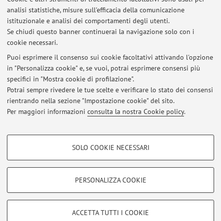
Dipartimento di Ingegneria dell'Energia Elettrica e
analisi statistiche, misure sull'efficacia della comunicazione
dell'Informazione "Guglielmo Marconi"
istituzionale e analisi dei comportamenti degli utenti.
Viale del Risorgimento 2, Bologna -
Vai alla mappa
Se chiudi questo banner continuerai la navigazione solo con i
cookie necessari.
Puoi esprimere il consenso sui cookie facoltativi attivando l'opzione
in "Personalizza cookie" e, se vuoi, potrai esprimere consensi più
Ultimi avvisi
specifici in "Mostra cookie di profilazione".
Potrai sempre rivedere le tue scelte e verificare lo stato dei consensi
Al momento non sono presenti avvisi.
rientrando nella sezione "Impostazione cookie" del sito.
Per maggiori informazioni
consulta la nostra Cookie policy
.
COOKIE DI PROFILAZIONE - FACOLTATIVI
SOLO COOKIE NECESSARI
Si tratta di cookie utilizzati per analizzare le caratteristiche della navigazione
Area riservata
degli utenti, creare profili in base al loro comportamento sul sito, per analisi
Accedi tramite
login
per gestire tutti i contenuti del sito.
di marketing.
PERSONALIZZA COOKIE
Mostra cookie di profilazione
© 2026 - ALMA MATER STUDIORUM - Università di Bologna - Via
Google/Youtube Video
COOKIE TECNICI - NECESSARI
ACCETTA TUTTI I COOKIE
Zamboni, 33 - 40126 Bologna - Partita IVA: 01131710376
Facebook