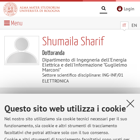
Login
Menu
IT
EN
Shumaila Sharif
Dottoranda
Dipartimento di Ingegneria dell'Energia
Elettrica e dell'Informazione "Guglielmo
Marconi"
Settore scientifico disciplinare: ING-INF/01
ELETTRONICA
Contatti
Questo sito web utilizza i cookie
E-mail:
shumaila.sharif2@unibo.it
Nel nostro sito utilizziamo sia cookie tecnici necessari per il suo
funzionamento, sia cookie e altri strumenti di tracciamento
facoltativi che potrai attivare solo con il tuo consenso.
Cookie e altri strumenti di tracciamento facoltativi sono usati per