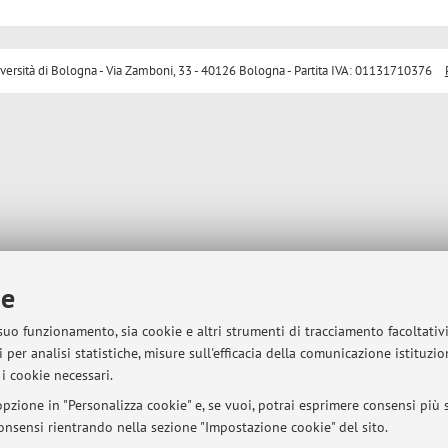
sità di Bologna - Via Zamboni, 33 - 40126 Bologna - Partita IVA: 01131710376
ie
 suo funzionamento, sia cookie e altri strumenti di tracciamento facoltativ
 per analisi statistiche, misure sull'efficacia della comunicazione istituzi
i cookie necessari.
pzione in "Personalizza cookie" e, se vuoi, potrai esprimere consensi più sp
 consensi rientrando nella sezione "Impostazione cookie" del sito.