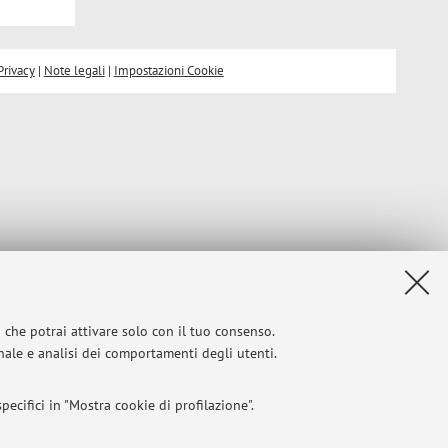
Privacy
|
Note legali
|
Impostazioni Cookie
i che potrai attivare solo con il tuo consenso.
onale e analisi dei comportamenti degli utenti.
ecifici in "Mostra cookie di profilazione".