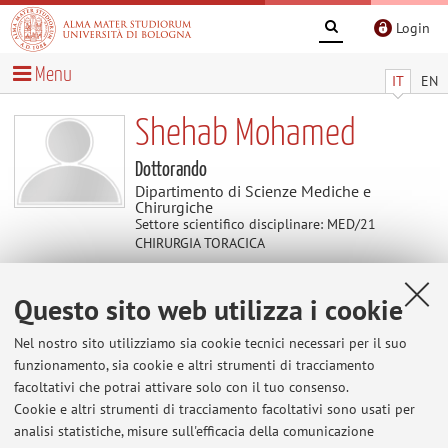
Login
Menu
IT
EN
Shehab Mohamed
Dottorando
Dipartimento di Scienze Mediche e
Chirurgiche
Settore scientifico disciplinare: MED/21
CHIRURGIA TORACICA
Questo sito web utilizza i cookie
Contatti
Nel nostro sito utilizziamo sia cookie tecnici necessari per il suo
E-mail:
shehab.mohamed2@unibo.it
funzionamento, sia cookie e altri strumenti di tracciamento
facoltativi che potrai attivare solo con il tuo consenso.
Cookie e altri strumenti di tracciamento facoltativi sono usati per
analisi statistiche, misure sull'efficacia della comunicazione
Dipartimento di Scienze Mediche e Chirurgiche