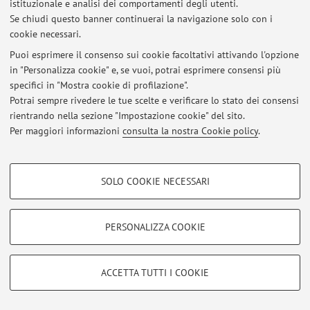
istituzionale e analisi dei comportamenti degli utenti.
Via Massarenti 9, Bologna -
Vai alla mappa
Se chiudi questo banner continuerai la navigazione solo con i
cookie necessari.
Puoi esprimere il consenso sui cookie facoltativi attivando l'opzione
in "Personalizza cookie" e, se vuoi, potrai esprimere consensi più
Ultimi avvisi
specifici in "Mostra cookie di profilazione".
Potrai sempre rivedere le tue scelte e verificare lo stato dei consensi
Al momento non sono presenti avvisi.
rientrando nella sezione "Impostazione cookie" del sito.
Per maggiori informazioni
consulta la nostra Cookie policy
.
COOKIE DI PROFILAZIONE - FACOLTATIVI
SOLO COOKIE NECESSARI
Area riservata
Si tratta di cookie utilizzati per analizzare le caratteristiche della navigazione
degli utenti, creare profili in base al loro comportamento sul sito, per analisi
Accedi tramite
login
per gestire tutti i contenuti del sito.
di marketing.
PERSONALIZZA COOKIE
Mostra cookie di profilazione
© 2026 - ALMA MATER STUDIORUM - Università di Bologna - Via
Google/Youtube Video
COOKIE TECNICI - NECESSARI
Zamboni, 33 - 40126 Bologna - Partita IVA: 01131710376
ACCETTA TUTTI I COOKIE
Facebook
Privacy
|
Note legali
|
Impostazioni Cookie
Si tratta di cookie tecnici utilizzati, a titolo esemplificativo, per il corretto
Vimeo
funzionamento del sito, salvare le preferenze di navigazione, per il