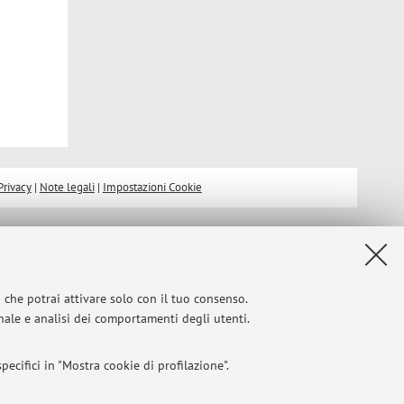
Privacy
|
Note legali
|
Impostazioni Cookie
i che potrai attivare solo con il tuo consenso.
onale e analisi dei comportamenti degli utenti.
ecifici in "Mostra cookie di profilazione".