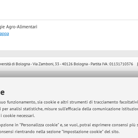
gie Agro-Alimentari
mappa
sità di Bologna - Via Zamboni, 33 - 40126 Bologna - Partita IVA: 01131710376
ie
 suo funzionamento, sia cookie e altri strumenti di tracciamento facoltativ
 per analisi statistiche, misure sull'efficacia della comunicazione istituzi
i cookie necessari.
pzione in "Personalizza cookie" e, se vuoi, potrai esprimere consensi più sp
 consensi rientrando nella sezione "Impostazione cookie" del sito.