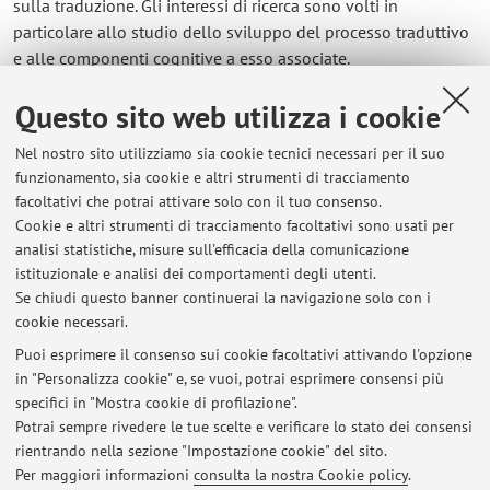
sulla traduzione. Gli interessi di ricerca sono volti in
particolare allo studio dello sviluppo del processo traduttivo
e alle componenti cognitive a esso associate.
Questo sito web utilizza i cookie
Contatti
Nel nostro sito utilizziamo sia cookie tecnici necessari per il suo
E-mail:
sara.puerini2@unibo.it
funzionamento, sia cookie e altri strumenti di tracciamento
facoltativi che potrai attivare solo con il tuo consenso.
Cookie e altri strumenti di tracciamento facoltativi sono usati per
analisi statistiche, misure sull'efficacia della comunicazione
Dipartimento di Interpretazione e Traduzione
istituzionale e analisi dei comportamenti degli utenti.
Corso della Repubblica 136, Forlì -
Vai alla mappa
Se chiudi questo banner continuerai la navigazione solo con i
cookie necessari.
Puoi esprimere il consenso sui cookie facoltativi attivando l'opzione
in "Personalizza cookie" e, se vuoi, potrai esprimere consensi più
Ultimi avvisi
specifici in "Mostra cookie di profilazione".
Potrai sempre rivedere le tue scelte e verificare lo stato dei consensi
Al momento non sono presenti avvisi.
rientrando nella sezione "Impostazione cookie" del sito.
Per maggiori informazioni
consulta la nostra Cookie policy
.