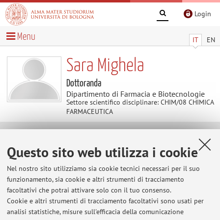
Login
Menu
IT
EN
Sara Mighela
Dottoranda
Dipartimento di Farmacia e Biotecnologie
Settore scientifico disciplinare: CHIM/08 CHIMICA
FARMACEUTICA
Contatti
Questo sito web utilizza i cookie
Nel nostro sito utilizziamo sia cookie tecnici necessari per il suo
E-mail:
sara.mighela2@unibo.it
funzionamento, sia cookie e altri strumenti di tracciamento
facoltativi che potrai attivare solo con il tuo consenso.
Cookie e altri strumenti di tracciamento facoltativi sono usati per
Dipartimento di Farmacia e Biotecnologie
analisi statistiche, misure sull'efficacia della comunicazione