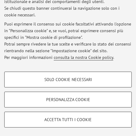
Via Belmeloro 6, Bologna -
Vai alla mappa
istituzionale e analisi dei comportamenti degli utenti.
Se chiudi questo banner continuerai la navigazione solo con i
cookie necessari.
Puoi esprimere il consenso sui cookie facoltativi attivando l'opzione
Ultimi avvisi
in "Personalizza cookie" e, se vuoi, potrai esprimere consensi più
specifici in "Mostra cookie di profilazione".
Al momento non sono presenti avvisi.
Potrai sempre rivedere le tue scelte e verificare lo stato dei consensi
rientrando nella sezione "Impostazione cookie" del sito.
Per maggiori informazioni
consulta la nostra Cookie policy
.
COOKIE DI PROFILAZIONE - FACOLTATIVI
Area riservata
SOLO COOKIE NECESSARI
Si tratta di cookie utilizzati per analizzare le caratteristiche della navigazione
Accedi tramite
login
per gestire tutti i contenuti del sito.
degli utenti, creare profili in base al loro comportamento sul sito, per analisi
di marketing.
PERSONALIZZA COOKIE
Mostra cookie di profilazione
© 2026 - ALMA MATER STUDIORUM - Università di Bologna - Via
Zamboni, 33 - 40126 Bologna - Partita IVA: 01131710376
Google/Youtube Video
COOKIE TECNICI - NECESSARI
ACCETTA TUTTI I COOKIE
Privacy
|
Note legali
|
Impostazioni Cookie
Facebook
Si tratta di cookie tecnici utilizzati, a titolo esemplificativo, per il corretto
Vimeo
funzionamento del sito, salvare le preferenze di navigazione, per il