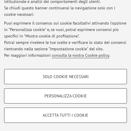
istituzionale e analisi dei comportamenti degli utenti.
Via Massarenti 9, Bologna -
Vai alla mappa
Se chiudi questo banner continuerai la navigazione solo con i
cookie necessari.
Puoi esprimere il consenso sui cookie facoltativi attivando l'opzione
in "Personalizza cookie" e, se vuoi, potrai esprimere consensi più
Ultimi avvisi
specifici in "Mostra cookie di profilazione".
Potrai sempre rivedere le tue scelte e verificare lo stato dei consensi
Al momento non sono presenti avvisi.
rientrando nella sezione "Impostazione cookie" del sito.
Per maggiori informazioni
consulta la nostra Cookie policy
.
COOKIE DI PROFILAZIONE - FACOLTATIVI
SOLO COOKIE NECESSARI
Area riservata
Si tratta di cookie utilizzati per analizzare le caratteristiche della navigazione
degli utenti, creare profili in base al loro comportamento sul sito, per analisi
Accedi tramite
login
per gestire tutti i contenuti del sito.
di marketing.
PERSONALIZZA COOKIE
Mostra cookie di profilazione
© 2026 - ALMA MATER STUDIORUM - Università di Bologna - Via
Google/Youtube Video
COOKIE TECNICI - NECESSARI
Zamboni, 33 - 40126 Bologna - Partita IVA: 01131710376
ACCETTA TUTTI I COOKIE
Facebook
Privacy
|
Note legali
|
Impostazioni Cookie
Si tratta di cookie tecnici utilizzati, a titolo esemplificativo, per il corretto
Vimeo
funzionamento del sito, salvare le preferenze di navigazione, per il