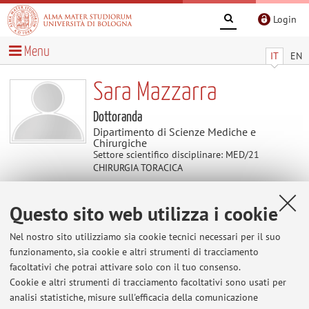
Login
Menu
IT
EN
Sara Mazzarra
Dottoranda
Dipartimento di Scienze Mediche e
Chirurgiche
Settore scientifico disciplinare: MED/21
CHIRURGIA TORACICA
Questo sito web utilizza i cookie
Contatti
Nel nostro sito utilizziamo sia cookie tecnici necessari per il suo
E-mail:
sara.mazzarra3@unibo.it
funzionamento, sia cookie e altri strumenti di tracciamento
facoltativi che potrai attivare solo con il tuo consenso.
Cookie e altri strumenti di tracciamento facoltativi sono usati per
analisi statistiche, misure sull'efficacia della comunicazione
Dipartimento di Scienze Mediche e Chirurgiche