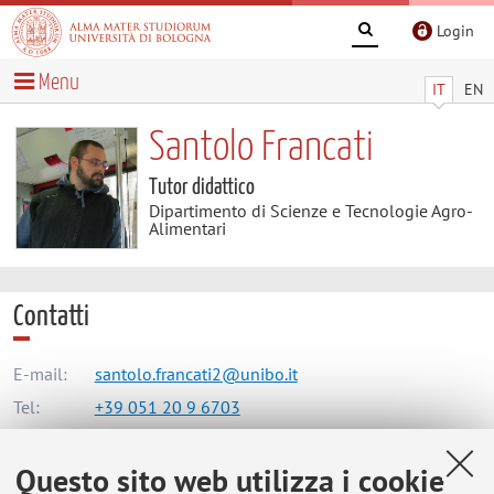
Login
Menu
IT
EN
Santolo Francati
Tutor didattico
Dipartimento di Scienze e Tecnologie Agro-
Alimentari
Contatti
E-mail:
santolo.francati2@unibo.it
Tel:
+39 051 20 9 6703
Questo sito web utilizza i cookie
Dipartimento di Scienze e Tecnologie Agro-Alimentari