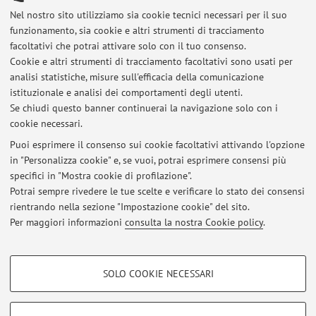
Nel nostro sito utilizziamo sia cookie tecnici necessari per il suo
Viale Fanin 50, Bologna -
Vai alla mappa
funzionamento, sia cookie e altri strumenti di tracciamento
facoltativi che potrai attivare solo con il tuo consenso.
Risorse in rete
Cookie e altri strumenti di tracciamento facoltativi sono usati per
analisi statistiche, misure sull'efficacia della comunicazione
istituzionale e analisi dei comportamenti degli utenti.
ORCID
Se chiudi questo banner continuerai la navigazione solo con i
cookie necessari.
Puoi esprimere il consenso sui cookie facoltativi attivando l'opzione
in "Personalizza cookie" e, se vuoi, potrai esprimere consensi più
Ultimi avvisi
specifici in "Mostra cookie di profilazione".
Potrai sempre rivedere le tue scelte e verificare lo stato dei consensi
Al momento non sono presenti avvisi.
rientrando nella sezione "Impostazione cookie" del sito.
Per maggiori informazioni
consulta la nostra Cookie policy
.
COOKIE DI PROFILAZIONE - FACOLTATIVI
SOLO COOKIE NECESSARI
Area riservata
Si tratta di cookie utilizzati per analizzare le caratteristiche della navigazione
degli utenti, creare profili in base al loro comportamento sul sito, per analisi
Accedi tramite
login
per gestire tutti i contenuti del sito.
di marketing.