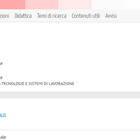
zioni
Didattica
Temi di ricerca
Contenuti utili
Avvisi
le
le
ND/16 TECNOLOGIE E SISTEMI DI LAVORAZIONE
.it
iale