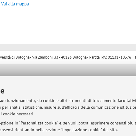
-
Vai alla mappa
sità di Bologna - Via Zamboni, 33 - 40126 Bologna - Partita IVA: 01131710376
ie
 suo funzionamento, sia cookie e altri strumenti di tracciamento facoltativ
 per analisi statistiche, misure sull'efficacia della comunicazione istituzi
i cookie necessari.
pzione in "Personalizza cookie" e, se vuoi, potrai esprimere consensi più sp
 consensi rientrando nella sezione "Impostazione cookie" del sito.