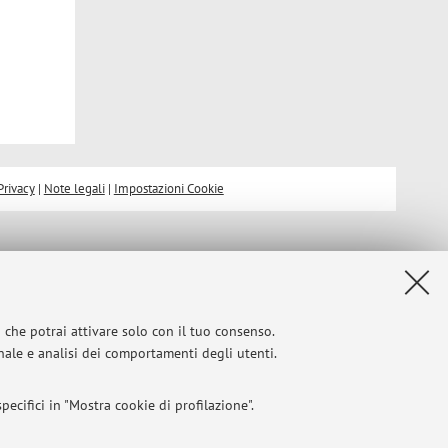
Privacy
|
Note legali
|
Impostazioni Cookie
i che potrai attivare solo con il tuo consenso.
onale e analisi dei comportamenti degli utenti.
ecifici in "Mostra cookie di profilazione".