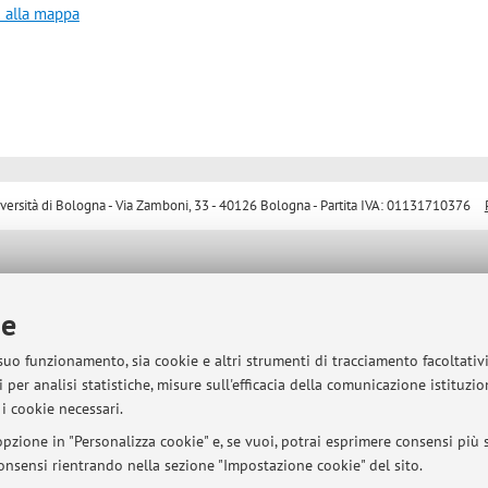
i alla mappa
sità di Bologna - Via Zamboni, 33 - 40126 Bologna - Partita IVA: 01131710376
ie
 suo funzionamento, sia cookie e altri strumenti di tracciamento facoltativ
 per analisi statistiche, misure sull'efficacia della comunicazione istituzi
i cookie necessari.
pzione in "Personalizza cookie" e, se vuoi, potrai esprimere consensi più sp
 consensi rientrando nella sezione "Impostazione cookie" del sito.