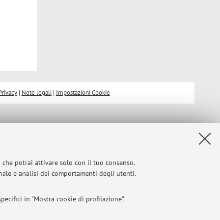
Privacy
|
Note legali
|
Impostazioni Cookie
i che potrai attivare solo con il tuo consenso.
onale e analisi dei comportamenti degli utenti.
ecifici in "Mostra cookie di profilazione".