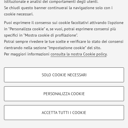
istituzionale e analisi dei comportamenti degli utenti.
Via Piero Gobetti 85, Bologna -
Vai alla mappa
Se chiudi questo banner continuerai la navigazione solo con i
cookie necessari.
Puoi esprimere il consenso sui cookie facoltativi attivando l'opzione
in "Personalizza cookie" e, se vuoi, potrai esprimere consensi più
Ultimi avvisi
specifici in "Mostra cookie di profilazione".
Potrai sempre rivedere le tue scelte e verificare lo stato dei consensi
Al momento non sono presenti avvisi.
rientrando nella sezione "Impostazione cookie" del sito.
Per maggiori informazioni
consulta la nostra Cookie policy
.
COOKIE DI PROFILAZIONE - FACOLTATIVI
SOLO COOKIE NECESSARI
Area riservata
Si tratta di cookie utilizzati per analizzare le caratteristiche della navigazione
degli utenti, creare profili in base al loro comportamento sul sito, per analisi
Accedi tramite
login
per gestire tutti i contenuti del sito.
di marketing.
PERSONALIZZA COOKIE
Mostra cookie di profilazione
© 2026 - ALMA MATER STUDIORUM - Università di Bologna - Via
Google/Youtube Video
COOKIE TECNICI - NECESSARI
Zamboni, 33 - 40126 Bologna - Partita IVA: 01131710376
ACCETTA TUTTI I COOKIE
Facebook
Privacy
|
Note legali
|
Impostazioni Cookie
Si tratta di cookie tecnici utilizzati, a titolo esemplificativo, per il corretto
Vimeo
funzionamento del sito, salvare le preferenze di navigazione, per il