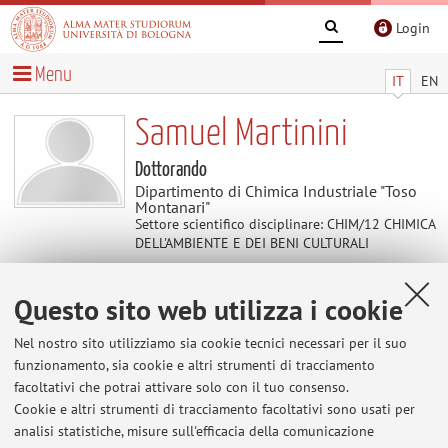
Login
Menu
IT
EN
Samuel Martinini
Dottorando
Dipartimento di Chimica Industriale "Toso
Montanari"
Settore scientifico disciplinare: CHIM/12 CHIMICA
DELL'AMBIENTE E DEI BENI CULTURALI
Questo sito web utilizza i cookie
Contatti
Nel nostro sito utilizziamo sia cookie tecnici necessari per il suo
E-mail:
samuel.martinini2@unibo.it
funzionamento, sia cookie e altri strumenti di tracciamento
facoltativi che potrai attivare solo con il tuo consenso.
Cookie e altri strumenti di tracciamento facoltativi sono usati per
analisi statistiche, misure sull'efficacia della comunicazione
Dipartimento di Chimica Industriale "Toso Montanari"