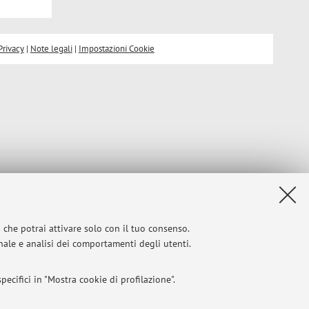
Privacy
|
Note legali
|
Impostazioni Cookie
i che potrai attivare solo con il tuo consenso.
onale e analisi dei comportamenti degli utenti.
ecifici in "Mostra cookie di profilazione".