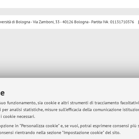
sità di Bologna - Via Zamboni, 33 - 40126 Bologna - Partita IVA: 01131710376
ie
 suo funzionamento, sia cookie e altri strumenti di tracciamento facoltativ
 per analisi statistiche, misure sull'efficacia della comunicazione istituzi
i cookie necessari.
pzione in "Personalizza cookie" e, se vuoi, potrai esprimere consensi più sp
 consensi rientrando nella sezione "Impostazione cookie" del sito.