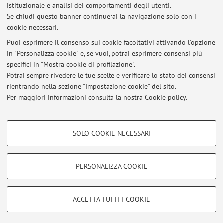
Alma Mater Studiorum - Università di Bologna
istituzionale e analisi dei comportamenti degli utenti.
Via Zamboni 33, Bologna -
Vai alla mappa
Se chiudi questo banner continuerai la navigazione solo con i
cookie necessari.
Puoi esprimere il consenso sui cookie facoltativi attivando l'opzione
in "Personalizza cookie" e, se vuoi, potrai esprimere consensi più
Ultimi avvisi
specifici in "Mostra cookie di profilazione".
Potrai sempre rivedere le tue scelte e verificare lo stato dei consensi
Al momento non sono presenti avvisi.
rientrando nella sezione "Impostazione cookie" del sito.
Per maggiori informazioni
consulta la nostra Cookie policy
.
COOKIE DI PROFILAZIONE - FACOLTATIVI
SOLO COOKIE NECESSARI
Si tratta di cookie utilizzati per analizzare le caratteristiche della navigazione
Area riservata
degli utenti, creare profili in base al loro comportamento sul sito, per analisi
Accedi tramite
login
per gestire tutti i contenuti del sito.
di marketing.
PERSONALIZZA COOKIE
Mostra cookie di profilazione
© 2026 - ALMA MATER STUDIORUM - Università di Bologna - Via
Google/Youtube Video
COOKIE TECNICI - NECESSARI
ACCETTA TUTTI I COOKIE
Zamboni, 33 - 40126 Bologna - Partita IVA: 01131710376
Facebook
Privacy
|
Note legali
|
Impostazioni Cookie
Si tratta di cookie tecnici utilizzati, a titolo esemplificativo, per il corretto
Vimeo