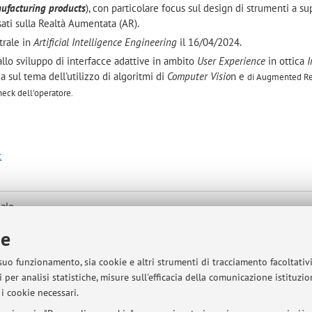
nufacturing products
), con particolare focus sul design di strumenti a su
sati sulla Realtà Aumentata (AR).
trale in
Artificial Intelligence Engineering
il 16/04/2024.
 allo sviluppo di interfacce adattive in ambito
User Experience
in ottica
I
a sul tema dell'utilizzo di algoritmi di
Computer Visio
n e
di Augmented Rea
heck dell'operatore.
t
iale
-
Vai alla mappa
ie
 suo funzionamento, sia cookie e altri strumenti di tracciamento facoltativ
 per analisi statistiche, misure sull'efficacia della comunicazione istituzi
i cookie necessari.