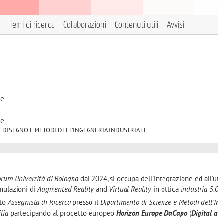
a
Temi di ricerca
Collaborazioni
Contenuti utili
Avvisi
le
le
IND/15 DISEGNO E METODI DELL'INGEGNERIA INDUSTRIALE
rum Università di Bologna
dal 2024, si occupa dell'integrazione ed all'ut
mulazioni di
Augmented Reality
and
Virtual Reality
in ottica
Industria 5.
ato
Assegnista di Ricerca
presso il
Dipartimento di Scienze e Metodi dell'
lia
partecipando al progetto europeo
Horizon Europe DaCapo
(
Digital 