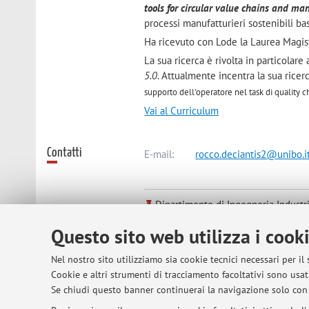
tools for circular value chains and ma
processi manufatturieri sostenibili ba
Ha ricevuto con Lode la Laurea Magis
La sua ricerca è rivolta in particolare
5.0
. Attualmente incentra la sua ricerc
supporto dell'operatore nel task di quality c
Vai al Curriculum
Contatti
E-mail:
rocco.deciantis2@unibo.i
Dipartimento di Ingegneria Industr
Viale del Risorgimento 2, Bologna 
Questo sito web utilizza i cook
Nel nostro sito utilizziamo sia cookie tecnici necessari per il
Risorse in rete
ORCID
Cookie e altri strumenti di tracciamento facoltativi sono usati
Se chiudi questo banner continuerai la navigazione solo con 