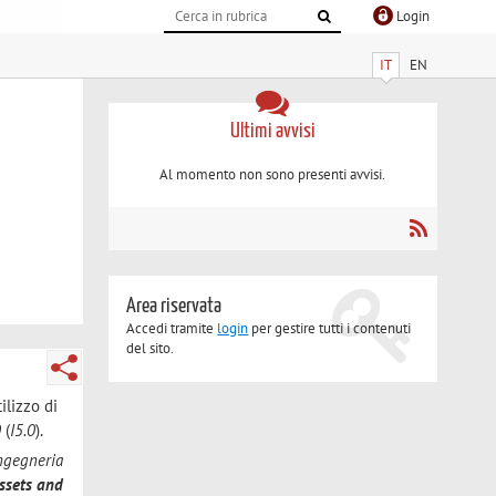
Login
IT
EN
Ultimi avvisi
Al momento non sono presenti avvisi.
Area riservata
Accedi tramite
login
per gestire tutti i contenuti
del sito.
ilizzo di
0
(
I5.0
).
Ingegneria
assets and