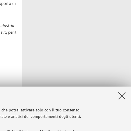
pporto di
ndustria
lity per il
i che potrai attivare solo con il tuo consenso.
onale e analisi dei comportamenti degli utenti.