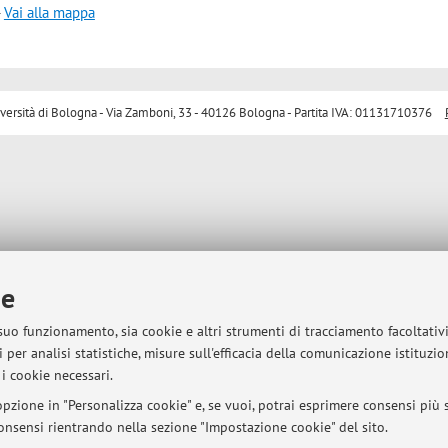
-
Vai alla mappa
sità di Bologna - Via Zamboni, 33 - 40126 Bologna - Partita IVA: 01131710376
ie
 suo funzionamento, sia cookie e altri strumenti di tracciamento facoltativ
 per analisi statistiche, misure sull'efficacia della comunicazione istituzi
i cookie necessari.
pzione in "Personalizza cookie" e, se vuoi, potrai esprimere consensi più sp
 consensi rientrando nella sezione "Impostazione cookie" del sito.