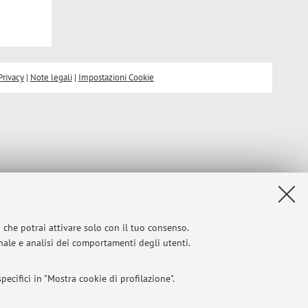
Privacy
|
Note legali
|
Impostazioni Cookie
i che potrai attivare solo con il tuo consenso.
onale e analisi dei comportamenti degli utenti.
ecifici in "Mostra cookie di profilazione".