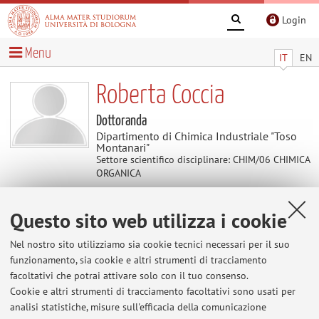
Login
Menu
IT
EN
Roberta Coccia
Dottoranda
Dipartimento di Chimica Industriale "Toso
Montanari"
Settore scientifico disciplinare: CHIM/06 CHIMICA
ORGANICA
Questo sito web utilizza i cookie
Contatti
Nel nostro sito utilizziamo sia cookie tecnici necessari per il suo
E-mail:
roberta.coccia3@unibo.it
funzionamento, sia cookie e altri strumenti di tracciamento
facoltativi che potrai attivare solo con il tuo consenso.
Cookie e altri strumenti di tracciamento facoltativi sono usati per
analisi statistiche, misure sull'efficacia della comunicazione
Dipartimento di Chimica Industriale "Toso Montanari"