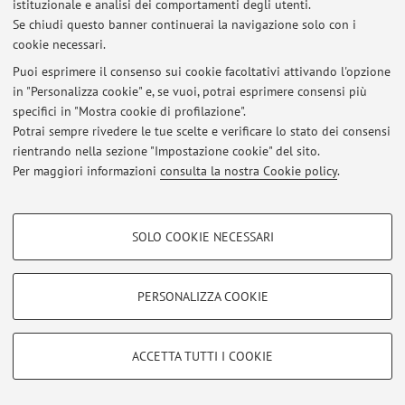
istituzionale e analisi dei comportamenti degli utenti.
Via Piero Gobetti 85, Bologna -
Vai alla mappa
Se chiudi questo banner continuerai la navigazione solo con i
cookie necessari.
Puoi esprimere il consenso sui cookie facoltativi attivando l'opzione
in "Personalizza cookie" e, se vuoi, potrai esprimere consensi più
Ultimi avvisi
specifici in "Mostra cookie di profilazione".
Potrai sempre rivedere le tue scelte e verificare lo stato dei consensi
Al momento non sono presenti avvisi.
rientrando nella sezione "Impostazione cookie" del sito.
Per maggiori informazioni
consulta la nostra Cookie policy
.
COOKIE DI PROFILAZIONE - FACOLTATIVI
SOLO COOKIE NECESSARI
Area riservata
Si tratta di cookie utilizzati per analizzare le caratteristiche della navigazione
degli utenti, creare profili in base al loro comportamento sul sito, per analisi
Accedi tramite
login
per gestire tutti i contenuti del sito.
di marketing.
PERSONALIZZA COOKIE
Mostra cookie di profilazione
© 2026 - ALMA MATER STUDIORUM - Università di Bologna - Via
Google/Youtube Video
COOKIE TECNICI - NECESSARI
Zamboni, 33 - 40126 Bologna - Partita IVA: 01131710376
ACCETTA TUTTI I COOKIE
Facebook
Privacy
|
Note legali
|
Impostazioni Cookie
Si tratta di cookie tecnici utilizzati, a titolo esemplificativo, per il corretto
Vimeo
funzionamento del sito, salvare le preferenze di navigazione, per il