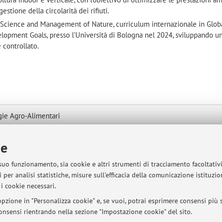
gestione della circolarità dei rifiuti.
n Science and Management of Nature, curriculum internazionale in Glob
opment Goals, presso l’Università di Bologna nel 2024, sviluppando un
 controllato.
gie Agro-Alimentari
mappa
ie
 suo funzionamento, sia cookie e altri strumenti di tracciamento facoltativ
 per analisi statistiche, misure sull'efficacia della comunicazione istituzi
i cookie necessari.
pzione in "Personalizza cookie" e, se vuoi, potrai esprimere consensi più sp
 consensi rientrando nella sezione "Impostazione cookie" del sito.
sità di Bologna - Via Zamboni, 33 - 40126 Bologna - Partita IVA: 01131710376