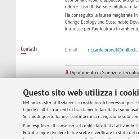
ridurre l’uso di risorse e migliorare la 
Ha conseguito la laurea magistrale i
Change Ecology and Sustainable Devel
interesse per l'agricoltura in ambiente
Contatti
E-mail:
riccardo.prandi@unibo.it
Dipartimento di Scienze e Tecnolo
Viale Fanin 50, Bologna -
Vai alla 
Questo sito web utilizza i cook
Risorse in rete
ORCID
Nel nostro sito utilizziamo sia cookie tecnici necessari per il
Cookie e altri strumenti di tracciamento facoltativi sono usati
Se chiudi questo banner continuerai la navigazione solo con 
Puoi esprimere il consenso sui cookie facoltativi attivando l'o
Potrai sempre rivedere le tue scelte e verificare lo stato dei
© 2026 - ALMA MATER STUDIORUM - Univer