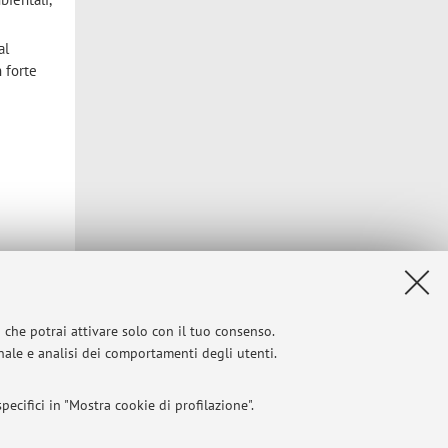
al
 forte
i che potrai attivare solo con il tuo consenso.
onale e analisi dei comportamenti degli utenti.
ecifici in "Mostra cookie di profilazione".
Privacy
|
Note legali
|
Impostazioni Cookie