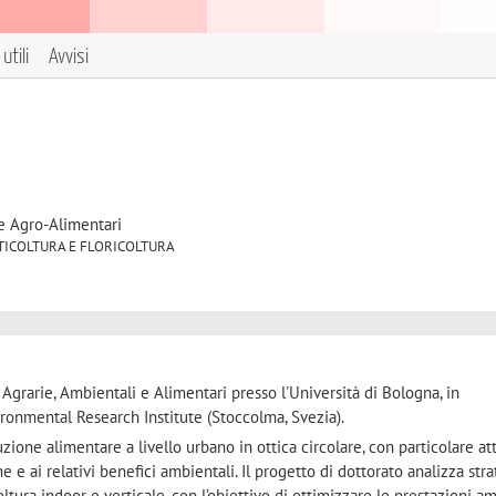
utili
Avvisi
e Agro-Alimentari
4 ORTICOLTURA E FLORICOLTURA
Agrarie, Ambientali e Alimentari presso l'Università di Bologna, in
ronmental Research Institute (Stoccolma, Svezia).
uzione alimentare a livello urbano in ottica circolare, con particolare a
one e ai relativi benefici ambientali. Il progetto di dottorato analizza str
ltura indoor e verticale, con l’obiettivo di ottimizzare le prestazioni am