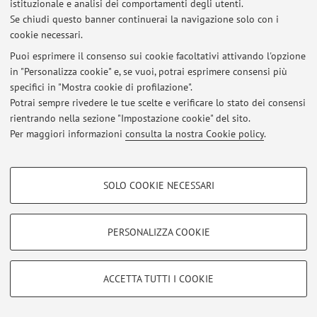
istituzionale e analisi dei comportamenti degli utenti.
Via Piero Gobetti 85, Bologna -
Vai alla mappa
Se chiudi questo banner continuerai la navigazione solo con i
cookie necessari.
Puoi esprimere il consenso sui cookie facoltativi attivando l'opzione
in "Personalizza cookie" e, se vuoi, potrai esprimere consensi più
Ultimi avvisi
specifici in "Mostra cookie di profilazione".
Potrai sempre rivedere le tue scelte e verificare lo stato dei consensi
Al momento non sono presenti avvisi.
rientrando nella sezione "Impostazione cookie" del sito.
Per maggiori informazioni
consulta la nostra Cookie policy
.
COOKIE DI PROFILAZIONE - FACOLTATIVI
SOLO COOKIE NECESSARI
Area riservata
Si tratta di cookie utilizzati per analizzare le caratteristiche della navigazione
degli utenti, creare profili in base al loro comportamento sul sito, per analisi
Accedi tramite
login
per gestire tutti i contenuti del sito.
di marketing.
PERSONALIZZA COOKIE
Mostra cookie di profilazione
© 2026 - ALMA MATER STUDIORUM - Università di Bologna - Via
Google/Youtube Video
COOKIE TECNICI - NECESSARI
Zamboni, 33 - 40126 Bologna - Partita IVA: 01131710376
ACCETTA TUTTI I COOKIE
Facebook
Privacy
|
Note legali
|
Impostazioni Cookie
Si tratta di cookie tecnici utilizzati, a titolo esemplificativo, per il corretto
Vimeo
funzionamento del sito, salvare le preferenze di navigazione, per il