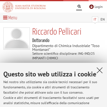
Login
Menu
IT
EN
Riccardo Pellicari
Dottorando
Dipartimento di Chimica Industriale "Toso
Montanari"
Settore scientifico disciplinare: ING-IND/25
IMPIANTI CHIMICI
Questo sito web utilizza i cookie
Contatti
Nel nostro sito utilizziamo sia cookie tecnici necessari per il suo
E-mail:
riccardo.pellicari2@unibo.it
funzionamento, sia cookie e altri strumenti di tracciamento
facoltativi che potrai attivare solo con il tuo consenso.
Cookie e altri strumenti di tracciamento facoltativi sono usati per
analisi statistiche, misure sull'efficacia della comunicazione
Dipartimento di Chimica Industriale "Toso Montanari"