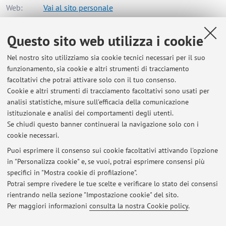
Web:
Vai al sito personale
Questo sito web utilizza i cookie
Dipartimento di Scienze Statistiche "Paolo Fortunati"
Nel nostro sito utilizziamo sia cookie tecnici necessari per il suo
Via Belle Arti 41, Bologna -
Vai alla mappa
funzionamento, sia cookie e altri strumenti di tracciamento
facoltativi che potrai attivare solo con il tuo consenso.
Risorse in rete
Cookie e altri strumenti di tracciamento facoltativi sono usati per
analisi statistiche, misure sull'efficacia della comunicazione
istituzionale e analisi dei comportamenti degli utenti.
ORCID
Se chiudi questo banner continuerai la navigazione solo con i
cookie necessari.
Puoi esprimere il consenso sui cookie facoltativi attivando l'opzione
in "Personalizza cookie" e, se vuoi, potrai esprimere consensi più
Ultimi avvisi
specifici in "Mostra cookie di profilazione".
Potrai sempre rivedere le tue scelte e verificare lo stato dei consensi
Al momento non sono presenti avvisi.
rientrando nella sezione "Impostazione cookie" del sito.
Per maggiori informazioni
consulta la nostra Cookie policy
.