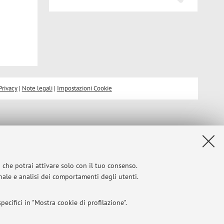
Privacy
|
Note legali
|
Impostazioni Cookie
i che potrai attivare solo con il tuo consenso.
onale e analisi dei comportamenti degli utenti.
ecifici in "Mostra cookie di profilazione".