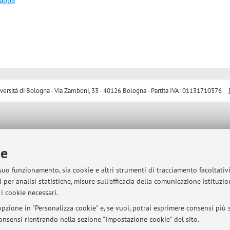
mappa
sità di Bologna - Via Zamboni, 33 - 40126 Bologna - Partita IVA: 01131710376
ie
 suo funzionamento, sia cookie e altri strumenti di tracciamento facoltativ
 per analisi statistiche, misure sull'efficacia della comunicazione istituzi
i cookie necessari.
pzione in "Personalizza cookie" e, se vuoi, potrai esprimere consensi più sp
 consensi rientrando nella sezione "Impostazione cookie" del sito.