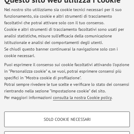
Orario di ricevimento
Nel nostro sito utilizziamo sia cookie tecnici necessari per il suo
funzionamento, sia cookie e altri strumenti di tracciamento
Si riceve previo appuntamento da richiedere via e-mail
facoltativi che potrai attivare solo con il tuo consenso.
istituzionale raffaella.montuschi2@unibo.it
Cookie e altri strumenti di tracciamento facoltativi sono usati per
[mailto:raffaella.montuschi2@unibo.it] o direttamente nella
analisi statistiche, misure sull'efficacia della comunicazione
sede di V. S. Isaia 94/A Bologna 2°piano Formazione- CdL in
istituzionale e analisi dei comportamenti degli utenti.
Infermieristica o al numero telefonico 051/6584378
Se chiudi questo banner continuerai la navigazione solo con i
cookie necessari.
Puoi esprimere il consenso sui cookie facoltativi attivando l'opzione
in "Personalizza cookie" e, se vuoi, potrai esprimere consensi più
Ultimi avvisi
specifici in "Mostra cookie di profilazione".
Potrai sempre rivedere le tue scelte e verificare lo stato dei consensi
Al momento non sono presenti avvisi.
rientrando nella sezione "Impostazione cookie" del sito.
Per maggiori informazioni
consulta la nostra Cookie policy
.
COOKIE DI PROFILAZIONE - FACOLTATIVI
SOLO COOKIE NECESSARI
Si tratta di cookie utilizzati per analizzare le caratteristiche della navigazione
Area riservata
degli utenti, creare profili in base al loro comportamento sul sito, per analisi
Accedi tramite
login
per gestire tutti i contenuti del sito.