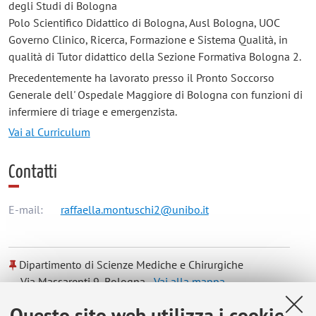
degli Studi di Bologna
Polo Scientifico Didattico di Bologna, Ausl Bologna, UOC
Governo Clinico, Ricerca, Formazione e Sistema Qualità, in
qualità di Tutor didattico della Sezione Formativa Bologna 2.
Precedentemente ha lavorato presso il Pronto Soccorso
Generale dell' Ospedale Maggiore di Bologna con funzioni di
infermiere di triage e emergenzista.
Vai al Curriculum
Contatti
E-mail:
raffaella.montuschi2@unibo.it
Dipartimento di Scienze Mediche e Chirurgiche
Via Massarenti 9, Bologna -
Vai alla mappa
Questo sito web utilizza i cookie