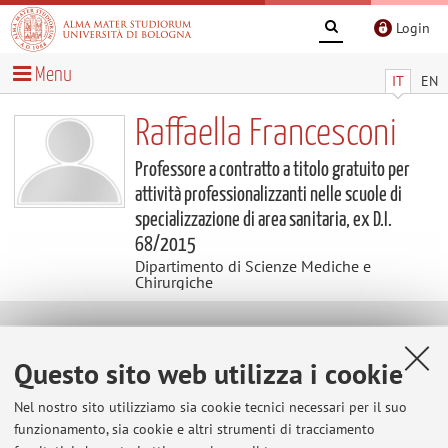
Login
Menu
IT
EN
Raffaella Francesconi
Professore a contratto a titolo gratuito per
attività professionalizzanti nelle scuole di
specializzazione di area sanitaria, ex D.I.
68/2015
Dipartimento di Scienze Mediche e
Chirurgiche
Contatti
Questo sito web utilizza i cookie
E-mail:
raffaell.francesconi@unibo.it
Nel nostro sito utilizziamo sia cookie tecnici necessari per il suo
Tel:
+39 0547 352863
funzionamento, sia cookie e altri strumenti di tracciamento