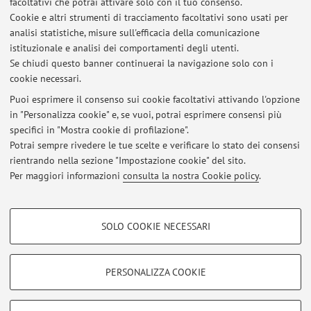
facoltativi che potrai attivare solo con il tuo consenso.
Cookie e altri strumenti di tracciamento facoltativi sono usati per
analisi statistiche, misure sull'efficacia della comunicazione
Dipartimento di Scienze Mediche e Chirurgiche
istituzionale e analisi dei comportamenti degli utenti.
Via Massarenti 9, Bologna -
Vai alla mappa
Se chiudi questo banner continuerai la navigazione solo con i
cookie necessari.
Puoi esprimere il consenso sui cookie facoltativi attivando l'opzione
in "Personalizza cookie" e, se vuoi, potrai esprimere consensi più
Ultimi avvisi
specifici in "Mostra cookie di profilazione".
Potrai sempre rivedere le tue scelte e verificare lo stato dei consensi
Al momento non sono presenti avvisi.
rientrando nella sezione "Impostazione cookie" del sito.
Per maggiori informazioni
consulta la nostra Cookie policy
.
COOKIE DI PROFILAZIONE - FACOLTATIVI
SOLO COOKIE NECESSARI
Si tratta di cookie utilizzati per analizzare le caratteristiche della navigazione
Area riservata
degli utenti, creare profili in base al loro comportamento sul sito, per analisi
Accedi tramite
login
per gestire tutti i contenuti del sito.
di marketing.
PERSONALIZZA COOKIE
Mostra cookie di profilazione
© 2026 - ALMA MATER STUDIORUM - Università di Bologna - Via
Google/Youtube Video