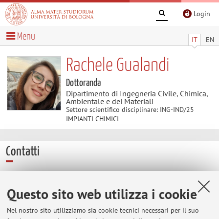
Login
Menu
IT
EN
Rachele Gualandi
Dottoranda
Dipartimento di Ingegneria Civile, Chimica,
Ambientale e dei Materiali
Settore scientifico disciplinare: ING-IND/25
IMPIANTI CHIMICI
Contatti
E-mail:
rachele.gualandi2@unibo.it
Questo sito web utilizza i cookie
Altri contatti
Web:
Vai al sito personale
Nel nostro sito utilizziamo sia cookie tecnici necessari per il suo