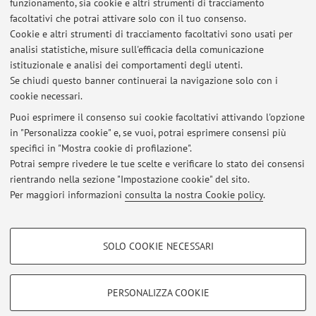
funzionamento, sia cookie e altri strumenti di tracciamento
facoltativi che potrai attivare solo con il tuo consenso.
Cookie e altri strumenti di tracciamento facoltativi sono usati per
Dipartimento di Ingegneria Civile, Chimica, Ambientale e
analisi statistiche, misure sull'efficacia della comunicazione
dei Materiali
istituzionale e analisi dei comportamenti degli utenti.
Viale del Risorgimento 2, Bologna -
Vai alla mappa
Se chiudi questo banner continuerai la navigazione solo con i
cookie necessari.
Puoi esprimere il consenso sui cookie facoltativi attivando l'opzione
in "Personalizza cookie" e, se vuoi, potrai esprimere consensi più
Ultimi avvisi
specifici in "Mostra cookie di profilazione".
Potrai sempre rivedere le tue scelte e verificare lo stato dei consensi
Al momento non sono presenti avvisi.
rientrando nella sezione "Impostazione cookie" del sito.
Per maggiori informazioni
consulta la nostra Cookie policy
.
COOKIE DI PROFILAZIONE - FACOLTATIVI
SOLO COOKIE NECESSARI
Area riservata
Si tratta di cookie utilizzati per analizzare le caratteristiche della navigazione
degli utenti, creare profili in base al loro comportamento sul sito, per analisi
Accedi tramite
login
per gestire tutti i contenuti del sito.
di marketing.
PERSONALIZZA COOKIE
Mostra cookie di profilazione