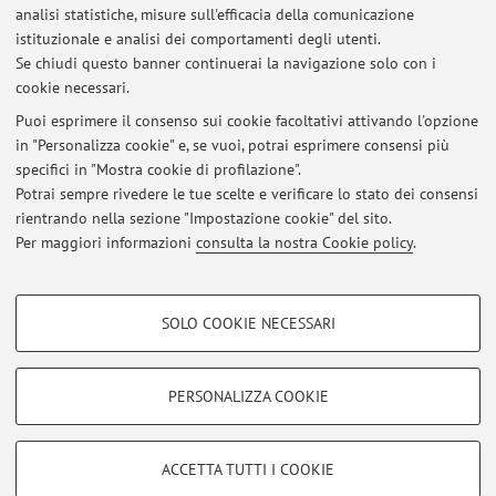
Presidenza della Scuola di Medicina e Chirurgia
analisi statistiche, misure sull'efficacia della comunicazione
Via Massarenti 9 - Policlinico S.Orsola-Malpighi
istituzionale e analisi dei comportamenti degli utenti.
Complesso Didattico A. Murri, Bologna -
Vai alla mappa
Se chiudi questo banner continuerai la navigazione solo con i
cookie necessari.
Puoi esprimere il consenso sui cookie facoltativi attivando l'opzione
in "Personalizza cookie" e, se vuoi, potrai esprimere consensi più
Ultimi avvisi
specifici in "Mostra cookie di profilazione".
Potrai sempre rivedere le tue scelte e verificare lo stato dei consensi
Al momento non sono presenti avvisi.
rientrando nella sezione "Impostazione cookie" del sito.
Per maggiori informazioni
consulta la nostra Cookie policy
.
COOKIE DI PROFILAZIONE - FACOLTATIVI
SOLO COOKIE NECESSARI
Si tratta di cookie utilizzati per analizzare le caratteristiche della navigazione
Area riservata
degli utenti, creare profili in base al loro comportamento sul sito, per analisi
Accedi tramite
login
per gestire tutti i contenuti del sito.
di marketing.
PERSONALIZZA COOKIE
Mostra cookie di profilazione
© 2026 - ALMA MATER STUDIORUM - Università di Bologna - Via
Google/Youtube Video
COOKIE TECNICI - NECESSARI
ACCETTA TUTTI I COOKIE
Zamboni, 33 - 40126 Bologna - Partita IVA: 01131710376
Facebook
Privacy
|
Note legali
|
Impostazioni Cookie