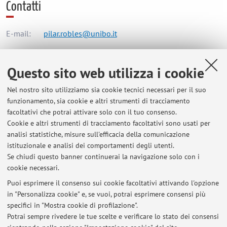
Contatti
E-mail:
pilar.robles@unibo.it
Questo sito web utilizza i cookie
Centro Linguistico di Ateneo
Via Filippo Re 10, Bologna -
Vai alla mappa
Nel nostro sito utilizziamo sia cookie tecnici necessari per il suo
funzionamento, sia cookie e altri strumenti di tracciamento
facoltativi che potrai attivare solo con il tuo consenso.
Orario di ricevimento
Cookie e altri strumenti di tracciamento facoltativi sono usati per
analisi statistiche, misure sull'efficacia della comunicazione
Su appuntamento da concordare via email:
istituzionale e analisi dei comportamenti degli utenti.
pilar.robles@unibo.it
Se chiudi questo banner continuerai la navigazione solo con i
cookie necessari.
Puoi esprimere il consenso sui cookie facoltativi attivando l'opzione
in "Personalizza cookie" e, se vuoi, potrai esprimere consensi più
Ultimi avvisi
specifici in "Mostra cookie di profilazione".
Potrai sempre rivedere le tue scelte e verificare lo stato dei consensi
Al momento non sono presenti avvisi.