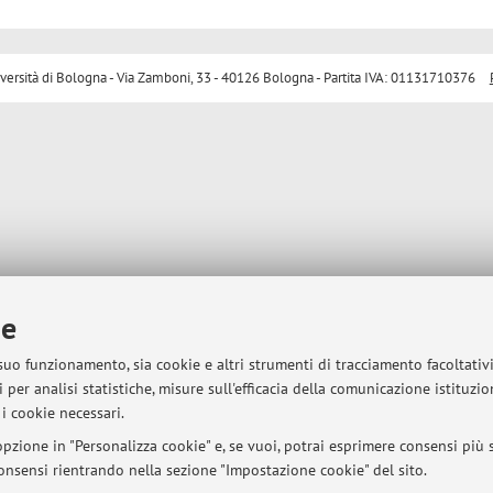
sità di Bologna - Via Zamboni, 33 - 40126 Bologna - Partita IVA: 01131710376
ie
 suo funzionamento, sia cookie e altri strumenti di tracciamento facoltativ
 per analisi statistiche, misure sull'efficacia della comunicazione istituzi
i cookie necessari.
pzione in "Personalizza cookie" e, se vuoi, potrai esprimere consensi più sp
 consensi rientrando nella sezione "Impostazione cookie" del sito.