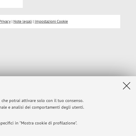
Privacy
|
Note legali
|
Impostazioni Cookie
i che potrai attivare solo con il tuo consenso.
onale e analisi dei comportamenti degli utenti.
ecifici in "Mostra cookie di profilazione".