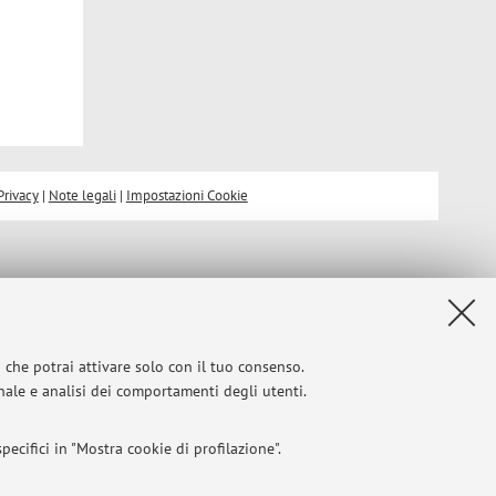
Privacy
|
Note legali
|
Impostazioni Cookie
i che potrai attivare solo con il tuo consenso.
onale e analisi dei comportamenti degli utenti.
ecifici in "Mostra cookie di profilazione".