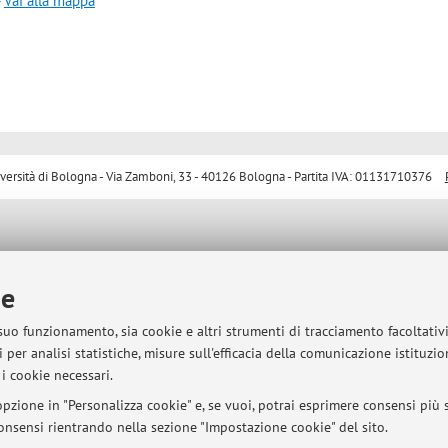
-
Vai alla mappa
sità di Bologna - Via Zamboni, 33 - 40126 Bologna - Partita IVA: 01131710376
ie
 suo funzionamento, sia cookie e altri strumenti di tracciamento facoltativ
 per analisi statistiche, misure sull'efficacia della comunicazione istituzi
i cookie necessari.
pzione in "Personalizza cookie" e, se vuoi, potrai esprimere consensi più sp
 consensi rientrando nella sezione "Impostazione cookie" del sito.