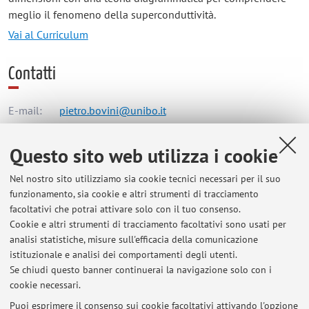
meglio il fenomeno della superconduttività.
Vai al Curriculum
Contatti
E-mail:
pietro.bovini@unibo.it
Questo sito web utilizza i cookie
Dipartimento di Fisica e Astronomia "Augusto Righi"
Nel nostro sito utilizziamo sia cookie tecnici necessari per il suo
Viale Berti Pichat 6/2, Bologna -
Vai alla mappa
funzionamento, sia cookie e altri strumenti di tracciamento
facoltativi che potrai attivare solo con il tuo consenso.
Risorse in rete
Cookie e altri strumenti di tracciamento facoltativi sono usati per
analisi statistiche, misure sull'efficacia della comunicazione
istituzionale e analisi dei comportamenti degli utenti.
ORCID
Se chiudi questo banner continuerai la navigazione solo con i
cookie necessari.
Puoi esprimere il consenso sui cookie facoltativi attivando l'opzione