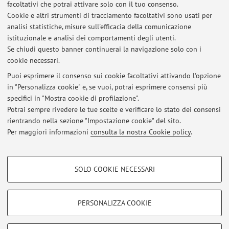
facoltativi che potrai attivare solo con il tuo consenso.
Cookie e altri strumenti di tracciamento facoltativi sono usati per
analisi statistiche, misure sull'efficacia della comunicazione
Dipartimento di Scienze Mediche e Chirurgiche
istituzionale e analisi dei comportamenti degli utenti.
Via Massarenti 9, Bologna -
Vai alla mappa
Se chiudi questo banner continuerai la navigazione solo con i
cookie necessari.
Puoi esprimere il consenso sui cookie facoltativi attivando l'opzione
in "Personalizza cookie" e, se vuoi, potrai esprimere consensi più
Ultimi avvisi
specifici in "Mostra cookie di profilazione".
Potrai sempre rivedere le tue scelte e verificare lo stato dei consensi
Al momento non sono presenti avvisi.
rientrando nella sezione "Impostazione cookie" del sito.
Per maggiori informazioni
consulta la nostra Cookie policy
.
COOKIE DI PROFILAZIONE - FACOLTATIVI
SOLO COOKIE NECESSARI
Si tratta di cookie utilizzati per analizzare le caratteristiche della navigazione
Area riservata
degli utenti, creare profili in base al loro comportamento sul sito, per analisi
Accedi tramite
login
per gestire tutti i contenuti del sito.
di marketing.
PERSONALIZZA COOKIE
Mostra cookie di profilazione
© 2026 - ALMA MATER STUDIORUM - Università di Bologna - Via