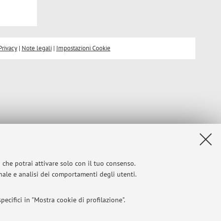
Privacy
|
Note legali
|
Impostazioni Cookie
i che potrai attivare solo con il tuo consenso.
onale e analisi dei comportamenti degli utenti.
ecifici in "Mostra cookie di profilazione".