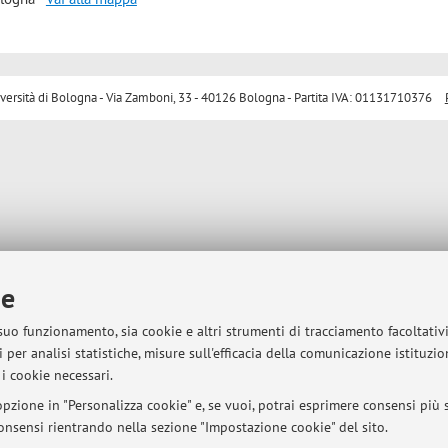
sità di Bologna - Via Zamboni, 33 - 40126 Bologna - Partita IVA: 01131710376
ie
 suo funzionamento, sia cookie e altri strumenti di tracciamento facoltativ
 per analisi statistiche, misure sull'efficacia della comunicazione istituzi
i cookie necessari.
pzione in "Personalizza cookie" e, se vuoi, potrai esprimere consensi più sp
 consensi rientrando nella sezione "Impostazione cookie" del sito.