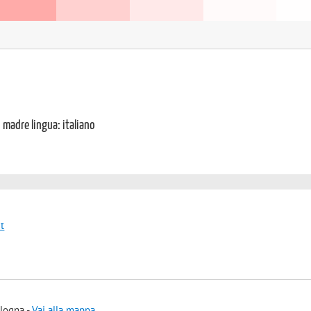
i madre lingua: italiano
it
ologna -
Vai alla mappa