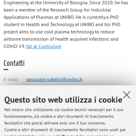
Engineering at the University of Bologna. Since 2020, he has
been a member of the Research Group for Industrial
Applications of Plasmas at UNIBO. He is currently a PhD
student in Health and Technology at UNIBO and his PhD
project aims to use cold plasma technology to reduce
airborne transmission of health acquired infections and
COVID-19.
Vai al Curriculum
Contatti
E-mail:
pasquale.isabelli@unibo.it
Questo sito web utilizza i cookie
Dipartimento di Ingegneria Industriale
Nel nostro sito utilizziamo sia cookie tecnici necessari per il suo
Viale del Risorgimento 2, Bologna -
Vai alla mappa
funzionamento, sia cookie e altri strumenti di tracciamento
facoltativi che potrai attivare solo con il tuo consenso.
Risorse in rete
Cookie e altri strumenti di tracciamento facoltativi sono usati per