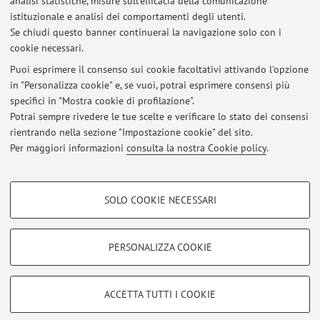
analisi statistiche, misure sull'efficacia della comunicazione
istituzionale e analisi dei comportamenti degli utenti.
ORCID
Se chiudi questo banner continuerai la navigazione solo con i
cookie necessari.
Puoi esprimere il consenso sui cookie facoltativi attivando l'opzione
in "Personalizza cookie" e, se vuoi, potrai esprimere consensi più
Ultimi avvisi
specifici in "Mostra cookie di profilazione".
Potrai sempre rivedere le tue scelte e verificare lo stato dei consensi
Al momento non sono presenti avvisi.
rientrando nella sezione "Impostazione cookie" del sito.
Per maggiori informazioni
consulta la nostra Cookie policy
.
COOKIE DI PROFILAZIONE - FACOLTATIVI
SOLO COOKIE NECESSARI
Si tratta di cookie utilizzati per analizzare le caratteristiche della navigazione
Area riservata
degli utenti, creare profili in base al loro comportamento sul sito, per analisi
Accedi tramite
login
per gestire tutti i contenuti del sito.
di marketing.
PERSONALIZZA COOKIE
Mostra cookie di profilazione
© 2026 - ALMA MATER STUDIORUM - Università di Bologna - Via
Google/Youtube Video
COOKIE TECNICI - NECESSARI
ACCETTA TUTTI I COOKIE
Zamboni, 33 - 40126 Bologna - Partita IVA: 01131710376
Facebook
Privacy
|
Note legali
|
Impostazioni Cookie
Si tratta di cookie tecnici utilizzati, a titolo esemplificativo, per il corretto