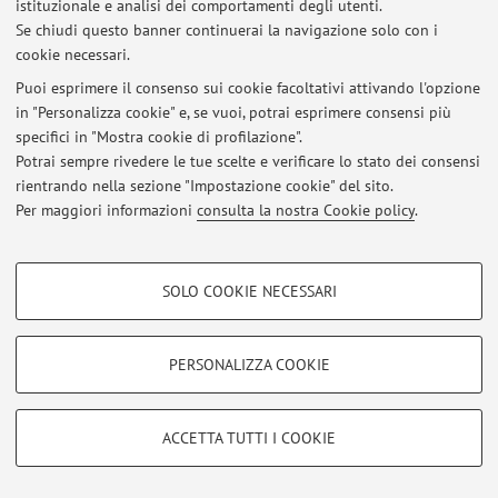
istituzionale e analisi dei comportamenti degli utenti.
Se chiudi questo banner continuerai la navigazione solo con i
cookie necessari.
Ultimi avvisi
Puoi esprimere il consenso sui cookie facoltativi attivando l'opzione
in "Personalizza cookie" e, se vuoi, potrai esprimere consensi più
Al momento non sono presenti avvisi.
specifici in "Mostra cookie di profilazione".
Potrai sempre rivedere le tue scelte e verificare lo stato dei consensi
rientrando nella sezione "Impostazione cookie" del sito.
Per maggiori informazioni
consulta la nostra Cookie policy
.
Area riservata
COOKIE DI PROFILAZIONE - FACOLTATIVI
Accedi tramite
login
per gestire tutti i contenuti del sito.
SOLO COOKIE NECESSARI
Si tratta di cookie utilizzati per analizzare le caratteristiche della navigazione
degli utenti, creare profili in base al loro comportamento sul sito, per analisi
di marketing.
PERSONALIZZA COOKIE
© 2026 - ALMA MATER STUDIORUM - Università di Bologna - Via
Mostra cookie di profilazione
Zamboni, 33 - 40126 Bologna - Partita IVA: 01131710376
Privacy
|
Note legali
|
Impostazioni Cookie
Google/Youtube Video
COOKIE TECNICI - NECESSARI
ACCETTA TUTTI I COOKIE
Facebook
Si tratta di cookie tecnici utilizzati, a titolo esemplificativo, per il corretto
Vimeo
funzionamento del sito, salvare le preferenze di navigazione, per il