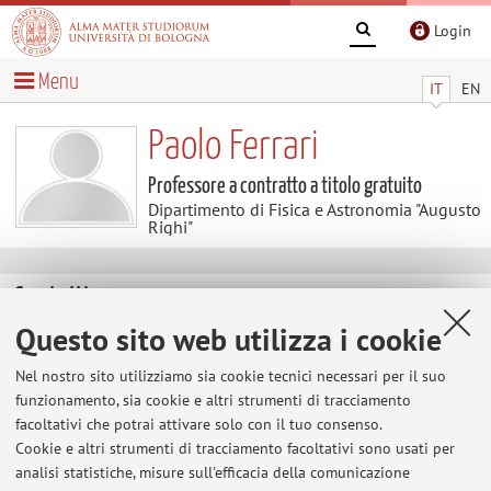
Login
Menu
IT
EN
Paolo Ferrari
Professore a contratto a titolo gratuito
Dipartimento di Fisica e Astronomia "Augusto
Righi"
Contatti
Questo sito web utilizza i cookie
E-mail:
paolo.ferrari16@unibo.it
Nel nostro sito utilizziamo sia cookie tecnici necessari per il suo
funzionamento, sia cookie e altri strumenti di tracciamento
facoltativi che potrai attivare solo con il tuo consenso.
Dipartimento di Fisica e Astronomia "Augusto Righi"
Cookie e altri strumenti di tracciamento facoltativi sono usati per
Viale Berti Pichat 6/2, Bologna -
Vai alla mappa
analisi statistiche, misure sull'efficacia della comunicazione