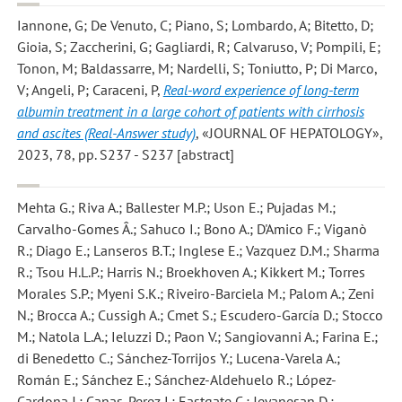
Iannone, G; De Venuto, C; Piano, S; Lombardo, A; Bitetto, D;
Gioia, S; Zaccherini, G; Gagliardi, R; Calvaruso, V; Pompili, E;
Tonon, M; Baldassarre, M; Nardelli, S; Toniutto, P; Di Marco,
V; Angeli, P; Caraceni, P
,
Real-word experience of long-term
albumin treatment in a large cohort of patients with cirrhosis
and ascites (Real-Answer study)
, «JOURNAL OF HEPATOLOGY»,
2023, 78, pp. S237 - S237 [abstract]
Mehta G.; Riva A.; Ballester M.P.; Uson E.; Pujadas M.;
Carvalho-Gomes Â.; Sahuco I.; Bono A.; D'Amico F.; Viganò
R.; Diago E.; Lanseros B.T.; Inglese E.; Vazquez D.M.; Sharma
R.; Tsou H.L.P.; Harris N.; Broekhoven A.; Kikkert M.; Torres
Morales S.P.; Myeni S.K.; Riveiro-Barciela M.; Palom A.; Zeni
N.; Brocca A.; Cussigh A.; Cmet S.; Escudero-García D.; Stocco
M.; Natola L.A.; Ieluzzi D.; Paon V.; Sangiovanni A.; Farina E.;
di Benedetto C.; Sánchez-Torrijos Y.; Lucena-Varela A.;
Román E.; Sánchez E.; Sánchez-Aldehuelo R.; López-
Cardona J.; Canas-Perez I.; Eastgate C.; Jeyanesan D.;