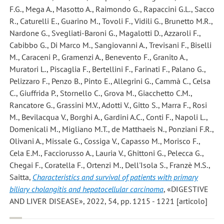
F.G., Mega A., Masotto A., Raimondo G., Rapaccini G.L., Sacco
R., Caturelli E., Guarino M., Tovoli F., Vidili G., Brunetto M.R.,
Nardone G., Svegliati-Baroni G., Magalotti D., Azzaroli F.,
Cabibbo G., Di Marco M., Sangiovanni A., Trevisani F., Biselli
M., Caraceni P., Gramenzi A., Benevento F., Granito A.,
Muratori L., Piscaglia F., Bertellini F., Farinati F., Palano G.,
Pelizzaro F., Penzo B., Pinto E., Allegrini G., Cammà C., Celsa
C., Giuffrida P., Stornello C., Grova M., Giacchetto C.M.,
Rancatore G., Grassini M.V., Adotti V., Gitto S., Marra F., Rosi
M., Bevilacqua V., Borghi A., Gardini A.C., Conti F., Napoli L.,
Domenicali M., Migliano M.T., de Matthaeis N., Ponziani F.R.,
Olivani A., Missale G., Cossiga V., Capasso M., Morisco F.,
Cela E.M., Facciorusso A., Lauria V., Ghittoni G., Pelecca G.,
Chegai F., Coratella F., Ortenzi M., Dell'Isola S., Franzè M.S.,
Saitta
,
Characteristics and survival of patients with primary
biliary cholangitis and hepatocellular carcinoma
, «DIGESTIVE
AND LIVER DISEASE», 2022, 54, pp. 1215 - 1221 [articolo]