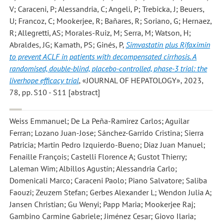
V; Caraceni, P; Alessandria, C; Angeli, P; Trebicka, J; Beuers,
U; Francoz, C; Mookerjee, R; Bañares, R; Soriano, G; Hernaez,
R; Allegretti, AS; Morales-Ruiz, M; Serra, M; Watson, H;
Abraldes, JG; Kamath, PS; Ginés, P
,
Simvastatin plus Rifaximin
to prevent ACLF in patients with decompensated cirrhosis. A
randomised, double-blind, placebo-controlled, phase-3 trial: the
liverhope efficacy trial
, «JOURNAL OF HEPATOLOGY», 2023,
78, pp. S10 - S11 [abstract]
Weiss Emmanuel; De La Peña-Ramirez Carlos; Aguilar
Ferran; Lozano Juan-Jose; Sánchez-Garrido Cristina; Sierra
Patricia; Martin Pedro Izquierdo-Bueno; Diaz Juan Manuel;
Fenaille François; Castelli Florence A; Gustot Thierry;
Laleman Wim; Albillos Agustín; Alessandria Carlo;
Domenicali Marco; Caraceni Paolo; Piano Salvatore; Saliba
Faouzi; Zeuzem Stefan; Gerbes Alexander L; Wendon Julia A;
Jansen Christian; Gu Wenyi; Papp Maria; Mookerjee Raj;
Gambino Carmine Gabriele; Jiménez Cesar; Giovo Ilaria;