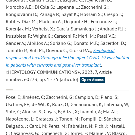
Morocho A.E.; Di Cola S.; Lapenna L.; Zaccherini G.;
Bongiovanni D.; Zanaga P.; Sayaf K.; Hossain S.; Crespo J.;
Robles-Díaz M.; Madejón A.; Degroote H.; Fernández J.;
Korenjak M.; Verhelst X.; García-Samaniego J.; Andrade R.J.;
Iruzubieta P.; Wright G.; Caraceni P.; Merli M.; Patel V.C.;
Gander A.; Albillos A.; Soriano G.; Donato M.F.; Sacerdoti D.;
Toniutto P.; Buti M.; Duvoux C.; Grossi P.A.;
,
Serological
response and breakthrough infection after COVID-19 vaccination
in patients with cirrhosis and post-liver transplant
,
«HEPATOLOGY COMMUNICATIONS», 2023, 7, Article
number: e0273, pp. 1 - 25 [articolo]
Open Access
Pose, E; Jiménez, C; Zaccherini, G; Campion, D; Piano, S;
Uschner, FE; de Wit, K; Roux, O; Gananandan, K; Laleman, W;
Solé, C; Alonso, S; Cuyas, B; Ariza, X; Juanola, A; Ma, AT;
Napoleone, L; Gratacos, J; Tonon, M; Pompili, E; Sánchez-
Delgado, J; Carol, M; Perez, M; Fabrellas, N; Pich, J; Martell,
C; Casanovas, G; Domenech, G; Torres, F; Manuel, V; Blasco,