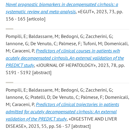
Novel prognostic biomarkers in decompensated cirrhosis: a
systematic review and meta-analysis
, «EGUT», 2023, 73, pp.
156 - 165 [articolo]
Pompili, E; Baldassarre, M; Bedogni, G; Zaccherini, G;
Iannone, G; De Venuto, C; Palmese, F; Tufoni, M; Domenicali,
M; Caraceni, P
,
Predictors of clinical courses in patients wih
acutely decompensated cirrhosis. An external validation of the
PREDICT study
, «JOURNAL OF HEPATOLOGY», 2023, 78, pp.
S191 - S192 [abstract]
Pompili, E; Baldassarre, M; Bedogni, G; Zaccherini, G;
Iannone, G; Pratelli, D; De Venuto, C; Palmese, F; Domenicali,
M; Caraceni, P
,
Predictors of clinical trajectories in patients
admitted for acutely decompensated cirrhosis: An external
validation of the PREDICT study
, «DIGESTIVE AND LIVER
DISEASE», 2023, 55, pp. S6 - S7 [abstract]