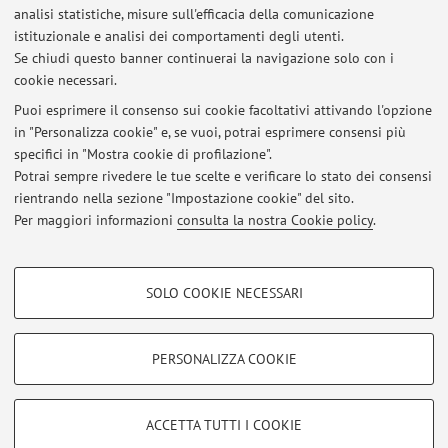
analisi statistiche, misure sull'efficacia della comunicazione
3
4
5
6
7
istituzionale e analisi dei comportamenti degli utenti.
Se chiudi questo banner continuerai la navigazione solo con i
cookie necessari.
Puoi esprimere il consenso sui cookie facoltativi attivando l'opzione
in "Personalizza cookie" e, se vuoi, potrai esprimere consensi più
Ultimi avvisi
specifici in "Mostra cookie di profilazione".
Potrai sempre rivedere le tue scelte e verificare lo stato dei consensi
Al momento non sono presenti avvisi.
rientrando nella sezione "Impostazione cookie" del sito.
Per maggiori informazioni
consulta la nostra Cookie policy
.
COOKIE DI PROFILAZIONE - FACOLTATIVI
SOLO COOKIE NECESSARI
Si tratta di cookie utilizzati per analizzare le caratteristiche della navigazione
Area riservata
degli utenti, creare profili in base al loro comportamento sul sito, per analisi
Accedi tramite
login
per gestire tutti i contenuti del sito.
di marketing.
PERSONALIZZA COOKIE
Mostra cookie di profilazione
© 2026 - ALMA MATER STUDIORUM - Università di Bologna - Via
Google/Youtube Video
COOKIE TECNICI - NECESSARI
ACCETTA TUTTI I COOKIE
Zamboni, 33 - 40126 Bologna - Partita IVA: 01131710376
Facebook
Privacy
|
Note legali
|
Impostazioni Cookie