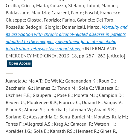
Cecilia; Grieco, Marta; Colazzo, Stefano; Tufoni, Manuel;
Baldassarre, Maurizio; Caraceni, Paolo; Foschi, Francesco
Giuseppe; Giostra, Fabrizio; Farina, Gabriele; Del Toro,
Rossella; Bedogni, Giorgio; Domenicali, Marco
,
Mortality and
its association with chronic alcohol-related diseases in patients
admitted to the emergency department for acute alcoholic
intoxication: retrospective cohort study
, «INTERNAL AND
EMERGENCY MEDICINE», 2023, 18, pp. 257 - 263 [articolo]
Open Access
Juanola A.; Ma A.T.; De Wit K.; Gananandan K.; Roux O.;
Zaccherini G.; Jimenez C.; Tonon M.; Sole C.; Villaseca C.;
Uschner F.E.; Graupera I.; Pose E.; Moreta M.J.; Campion D.;
Beuers U.; Mookerjee R.P.; Francoz C.; Durand F.; Vargas V.;
Piano S.; Alonso S.; Trebicka J.; Laleman W.; Asrani S.K.;
Soriano G.; Alessandria C.; Serra-Burriel M.; Morales-Ruiz M.;
Torres F.; Allegretti A.S.; Krag A.; Caraceni P.; Watson H.;
Abraldes J.G.; Sola E.; Kamath P.S.; Hernaez R.; Gines P.
,