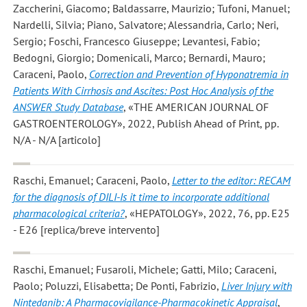
Zaccherini, Giacomo; Baldassarre, Maurizio; Tufoni, Manuel;
Nardelli, Silvia; Piano, Salvatore; Alessandria, Carlo; Neri,
Sergio; Foschi, Francesco Giuseppe; Levantesi, Fabio;
Bedogni, Giorgio; Domenicali, Marco; Bernardi, Mauro;
Caraceni, Paolo
,
Correction and Prevention of Hyponatremia in
Patients With Cirrhosis and Ascites: Post Hoc Analysis of the
ANSWER Study Database
, «THE AMERICAN JOURNAL OF
GASTROENTEROLOGY», 2022, Publish Ahead of Print, pp.
N/A - N/A [articolo]
Raschi, Emanuel; Caraceni, Paolo
,
Letter to the editor: RECAM
for the diagnosis of DILI-Is it time to incorporate additional
pharmacological criteria?
, «HEPATOLOGY», 2022, 76, pp. E25
- E26 [replica/breve intervento]
Raschi, Emanuel; Fusaroli, Michele; Gatti, Milo; Caraceni,
Paolo; Poluzzi, Elisabetta; De Ponti, Fabrizio
,
Liver Injury with
Nintedanib: A Pharmacovigilance-Pharmacokinetic Appraisal
,