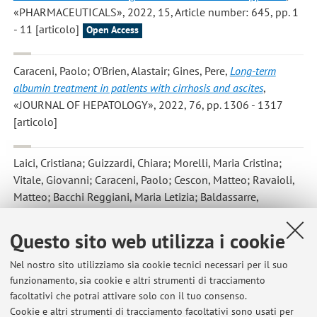
«PHARMACEUTICALS», 2022, 15, Article number: 645, pp. 1
- 11 [articolo]
Open Access
Caraceni, Paolo; O'Brien, Alastair; Gines, Pere
,
Long-term
albumin treatment in patients with cirrhosis and ascites
,
«JOURNAL OF HEPATOLOGY», 2022, 76, pp. 1306 - 1317
[articolo]
Laici, Cristiana; Guizzardi, Chiara; Morelli, Maria Cristina;
Vitale, Giovanni; Caraceni, Paolo; Cescon, Matteo; Ravaioli,
Matteo; Bacchi Reggiani, Maria Letizia; Baldassarre,
Maurizio; Siniscalchi, Antonio
,
Predictive factors of inhospital
mortality for ICU patients with acute-on-chronic liver failure
Questo sito web utilizza i cookie
undergoing liver transplantation
, «EUROPEAN JOURNAL OF
GASTROENTEROLOGY & HEPATOLOGY», 2022, 34, pp. 967 -
Nel nostro sito utilizziamo sia cookie tecnici necessari per il suo
funzionamento, sia cookie e altri strumenti di tracciamento
974 [articolo]
facoltativi che potrai attivare solo con il tuo consenso.
Cookie e altri strumenti di tracciamento facoltativi sono usati per