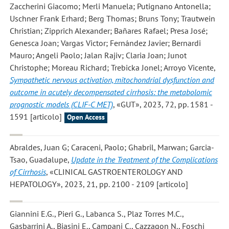
Zaccherini Giacomo; Merli Manuela; Putignano Antonella;
Uschner Frank Erhard; Berg Thomas; Bruns Tony; Trautwein
Christian; Zipprich Alexander; Bañares Rafael; Presa José;
Genesca Joan; Vargas Victor; Fernández Javier; Bernardi
Mauro; Angeli Paolo; Jalan Rajiv; Claria Joan; Junot
Christophe; Moreau Richard; Trebicka Jonel; Arroyo Vicente
,
Sympathetic nervous activation, mitochondrial dysfunction and
outcome in acutely decompensated cirrhosis: the metabolomic
prognostic models (CLIF-C MET)
, «GUT», 2023, 72, pp. 1581 -
1591 [articolo]
Open Access
Abraldes, Juan G; Caraceni, Paolo; Ghabril, Marwan; Garcia-
Tsao, Guadalupe
,
Update in the Treatment of the Complications
of Cirrhosis
, «CLINICAL GASTROENTEROLOGY AND
HEPATOLOGY», 2023, 21, pp. 2100 - 2109 [articolo]
Giannini E.G., Pieri G., Labanca S., Plaz Torres M.C.,
Gasbarrini A., Biasini E., Campani C., Cazzagon N., Foschi