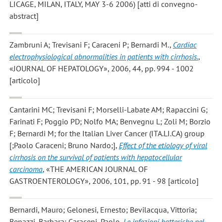
LICAGE, MILAN, ITALY, MAY 3-6 2006) [atti di convegno-
abstract]
Zambruni A; Trevisani F; Caraceni P; Bernardi M.
,
Cardiac
electrophysiological abnormalities in patients with cirrhosis.
,
«JOURNAL OF HEPATOLOGY», 2006, 44, pp. 994 - 1002
[articolo]
Cantarini MC; Trevisani F; Morselli-Labate AM; Rapaccini G;
Farinati F; Poggio PD; Nolfo MA; Benvegnu L; Zoli M; Borzio
F; Bernardi M; for the Italian Liver Cancer (ITA.LI.CA) group
[;Paolo Caraceni; Bruno Nardo;]
,
Effect of the etiology of viral
cirrhosis on the survival of patients with hepatocellular
carcinoma
, «THE AMERICAN JOURNAL OF
GASTROENTEROLOGY», 2006, 101, pp. 91 - 98 [articolo]
Bernardi, Mauro; Gelonesi, Ernesto; Bevilacqua, Vittoria;
Benazzi, Barbara; Caraceni, Paolo
,
Le infezioni batteriche nel