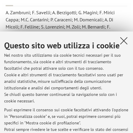
A. Zambruni; F. Savelli; A. Berzigotti; G. Magini; F. Mirici
Cappa; M.C. Cantarini; P. Caraceni; M. Domenicali; A. Di
Micoli; F. Felline; S. Lorenzini; M. Zoli; M. Bernardi; F.
Trevisani
,
Long-term beta-blockade shortens QT interval
prolongation in patients with liver cirrhosis
, in: _, «JOURNAL OF
Questo sito web utilizza i cookie
HEPATOLOGY», 2006, 44, pp. S95 - S95 (atti di: 41st annual
meeting of the European Association for the Study of the
Nel nostro sito utilizziamo sia cookie tecnici necessari per il suo
funzionamento, sia cookie e altri strumenti di tracciamento
Liver, Vienna, 26-30 aprile 2006) [atti di convegno-abstract]
facoltativi che potrai attivare solo con il tuo consenso.
Cookie e altri strumenti di tracciamento facoltativi sono usati per
analisi statistiche, misure sull'efficacia della comunicazione
15
16
17
18
19
istituzionale e analisi dei comportamenti degli utenti.
Se chiudi questo banner continuerai la navigazione solo con i
cookie necessari.
Puoi esprimere il consenso sui cookie facoltativi attivando l'opzione
in "Personalizza cookie" e, se vuoi, potrai esprimere consensi più
Ultimi avvisi
specifici in "Mostra cookie di profilazione".
Potrai sempre rivedere le tue scelte e verificare lo stato dei consensi