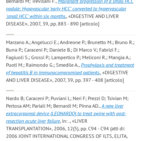
Bernardi M; Trevisani F.
,
Malignant progression of a small HCC
nodule: Hypovascular 'early HCC' converted to hypervascular
'small HCC' within six months.
, «DIGESTIVE AND LIVER
DISEASE», 2007, 39, pp. 883 - 890 [articolo]
Marzano A.; Angelucci E.; Andreone P.; Brunetto M.; Bruno R.;
Burra P.; Caraceni P.; Daniele B.; Di Marco V.; Fabrizi F.;
Fagiuoli S.; Grossi P.; Lampertico P.; Meliconi R.; Mangia A.;
Puoti M.; Raimondo G.; Smedile A.
,
Prophylaxis and treatment
of hepatitis B in immunocompromised patients.
, «DIGESTIVE
AND LIVER DISEASE», 2007, 39, pp. 397 - 408 [articolo]
Nardo B; Caraceni P; Puviani L; Neri F; Prezzi D; Tsivian M;
Pertosa AM; Pariali M; Bernardi M; Pinna AD.
,
A new liver
extracorporeal device (LEONARDO) to treat swine with post-
resection acute liver failure
, in: ., «LIVER
TRANSPLANTATION», 2006, 12(5), pp. C94 - C94 (atti di:
2006 JOINT INTERNATIONAL CONGRESS OF ILTS, ELITA,