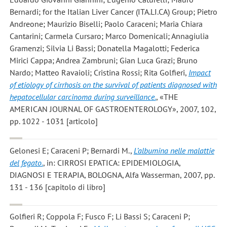
Bernardi; for the Italian Liver Cancer (ITA.LI.CA) Group; Pietro
Andreone; Maurizio Biselli; Paolo Caraceni; Maria Chiara
Cantarini; Carmela Cursaro; Marco Domenicali; Annagiulia
Gramenzi; Silvia Li Bassi; Donatella Magalotti; Federica
Mirici Cappa; Andrea Zambruni; Gian Luca Grazi; Bruno
Nardo; Matteo Ravaioli; Cristina Rossi; Rita Golfieri
,
Impact
of etiology of cirrhosis on the survival of patients diagnosed with
hepatocellular carcinoma during surveillance.
, «THE
AMERICAN JOURNAL OF GASTROENTEROLOGY», 2007, 102,
pp. 1022 - 1031 [articolo]
Gelonesi E; Caraceni P; Bernardi M.
,
L’albumina nelle malattie
del fegato.
, in: CIRROSI EPATICA: EPIDEMIOLOGIA,
DIAGNOSI E TERAPIA, BOLOGNA, Alfa Wasserman, 2007, pp.
131 - 136 [capitolo di libro]
Golfieri R; Coppola F; Fusco F; Li Bassi S; Caraceni P;