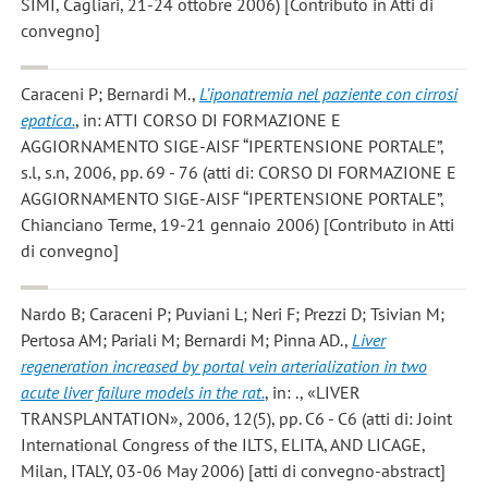
SIMI, Cagliari, 21-24 ottobre 2006) [Contributo in Atti di
convegno]
Caraceni P; Bernardi M.
,
L’iponatremia nel paziente con cirrosi
epatica.
, in: ATTI CORSO DI FORMAZIONE E
AGGIORNAMENTO SIGE-AISF “IPERTENSIONE PORTALE”,
s.l, s.n, 2006, pp. 69 - 76 (atti di: CORSO DI FORMAZIONE E
AGGIORNAMENTO SIGE-AISF “IPERTENSIONE PORTALE”,
Chianciano Terme, 19-21 gennaio 2006) [Contributo in Atti
di convegno]
Nardo B; Caraceni P; Puviani L; Neri F; Prezzi D; Tsivian M;
Pertosa AM; Pariali M; Bernardi M; Pinna AD.
,
Liver
regeneration increased by portal vein arterialization in two
acute liver failure models in the rat.
, in: ., «LIVER
TRANSPLANTATION», 2006, 12(5), pp. C6 - C6 (atti di: Joint
International Congress of the ILTS, ELITA, AND LICAGE,
Milan, ITALY, 03-06 May 2006) [atti di convegno-abstract]