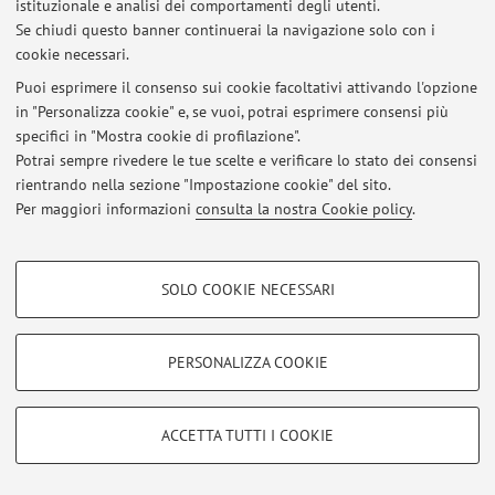
istituzionale e analisi dei comportamenti degli utenti.
Se chiudi questo banner continuerai la navigazione solo con i
cookie necessari.
Ultimi avvisi
Puoi esprimere il consenso sui cookie facoltativi attivando l'opzione
in "Personalizza cookie" e, se vuoi, potrai esprimere consensi più
Al momento non sono presenti avvisi.
specifici in "Mostra cookie di profilazione".
Potrai sempre rivedere le tue scelte e verificare lo stato dei consensi
rientrando nella sezione "Impostazione cookie" del sito.
Per maggiori informazioni
consulta la nostra Cookie policy
.
Area riservata
COOKIE DI PROFILAZIONE - FACOLTATIVI
Accedi tramite
login
per gestire tutti i contenuti del sito.
SOLO COOKIE NECESSARI
Si tratta di cookie utilizzati per analizzare le caratteristiche della navigazione
degli utenti, creare profili in base al loro comportamento sul sito, per analisi
di marketing.
PERSONALIZZA COOKIE
© 2026 - ALMA MATER STUDIORUM - Università di Bologna - Via
Mostra cookie di profilazione
Zamboni, 33 - 40126 Bologna - Partita IVA: 01131710376
Privacy
|
Note legali
|
Impostazioni Cookie
Google/Youtube Video
COOKIE TECNICI - NECESSARI
ACCETTA TUTTI I COOKIE
Facebook
Si tratta di cookie tecnici utilizzati, a titolo esemplificativo, per il corretto
Vimeo
funzionamento del sito, salvare le preferenze di navigazione, per il