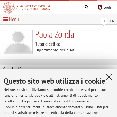
Login
Menu
IT
EN
Paola Zonda
Tutor didattico
Dipartimento delle Arti
Contatti
Questo sito web utilizza i cookie
E-mail:
paola.zonda@unibo.it
Nel nostro sito utilizziamo sia cookie tecnici necessari per il suo
funzionamento, sia cookie e altri strumenti di tracciamento
facoltativi che potrai attivare solo con il tuo consenso.
Dipartimento delle Arti
Cookie e altri strumenti di tracciamento facoltativi sono usati per
Via Barberia 4, Bologna -
Vai alla mappa
analisi statistiche, misure sull'efficacia della comunicazione