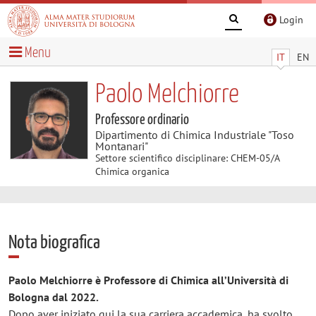
Login
Menu
IT
EN
Paolo Melchiorre
Professore ordinario
Dipartimento di Chimica Industriale "Toso
Montanari"
Settore scientifico disciplinare: CHEM-05/A
Chimica organica
Nota biografica
Paolo Melchiorre è Professore di Chimica all’Università di
Bologna dal 2022.
Dopo aver iniziato qui la sua carriera accademica, ha svolto