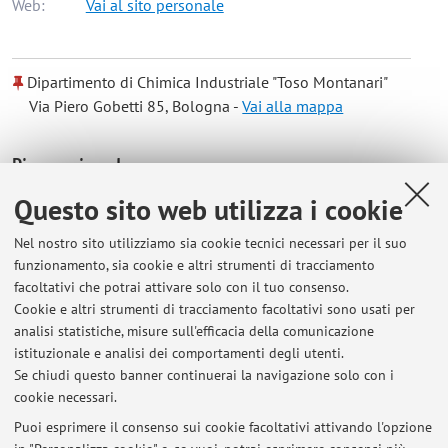
Web:
Vai al sito personale
Dipartimento di Chimica Industriale "Toso Montanari"
Via Piero Gobetti 85, Bologna -
Vai alla mappa
Risorse in rete
Questo sito web utilizza i cookie
ORCID
Nel nostro sito utilizziamo sia cookie tecnici necessari per il suo
funzionamento, sia cookie e altri strumenti di tracciamento
Orario di ricevimento
facoltativi che potrai attivare solo con il tuo consenso.
Cookie e altri strumenti di tracciamento facoltativi sono usati per
analisi statistiche, misure sull'efficacia della comunicazione
Tutti i giorni, previo appuntamento (e-mail:
istituzionale e analisi dei comportamenti degli utenti.
p.melchiorre@unibo.it)
Se chiudi questo banner continuerai la navigazione solo con i
cookie necessari.
Puoi esprimere il consenso sui cookie facoltativi attivando l'opzione