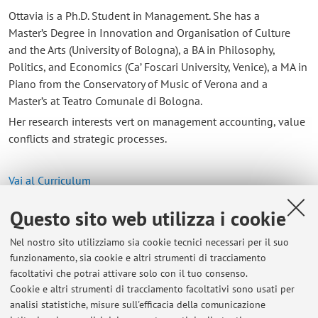
Ottavia is a Ph.D. Student in Management. She has a
Master’s Degree in Innovation and Organisation of Culture
and the Arts (University of Bologna), a BA in Philosophy,
Politics, and Economics (Ca’ Foscari University, Venice), a MA in
Piano from the Conservatory of Music of Verona and a
Master’s at Teatro Comunale di Bologna.
Her research interests vert on management accounting, value
conflicts and strategic processes.
Vai al Curriculum
Questo sito web utilizza i cookie
Contatti
Nel nostro sito utilizziamo sia cookie tecnici necessari per il suo
E-mail:
ottavia.dorrucci2@unibo.it
funzionamento, sia cookie e altri strumenti di tracciamento
facoltativi che potrai attivare solo con il tuo consenso.
Cookie e altri strumenti di tracciamento facoltativi sono usati per
analisi statistiche, misure sull'efficacia della comunicazione
Dipartimento di Scienze Aziendali