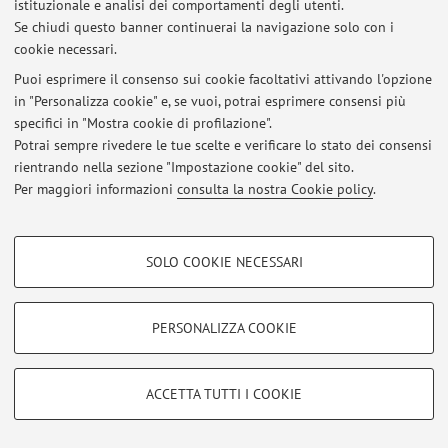
istituzionale e analisi dei comportamenti degli utenti.
Viale Berti Pichat 6/2, Bologna -
Vai alla mappa
Se chiudi questo banner continuerai la navigazione solo con i
cookie necessari.
Puoi esprimere il consenso sui cookie facoltativi attivando l'opzione
in "Personalizza cookie" e, se vuoi, potrai esprimere consensi più
Ultimi avvisi
specifici in "Mostra cookie di profilazione".
Potrai sempre rivedere le tue scelte e verificare lo stato dei consensi
Al momento non sono presenti avvisi.
rientrando nella sezione "Impostazione cookie" del sito.
Per maggiori informazioni
consulta la nostra Cookie policy
.
COOKIE DI PROFILAZIONE - FACOLTATIVI
SOLO COOKIE NECESSARI
Area riservata
Si tratta di cookie utilizzati per analizzare le caratteristiche della navigazione
degli utenti, creare profili in base al loro comportamento sul sito, per analisi
Accedi tramite
login
per gestire tutti i contenuti del sito.
di marketing.
PERSONALIZZA COOKIE
Mostra cookie di profilazione
© 2026 - ALMA MATER STUDIORUM - Università di Bologna - Via
Google/Youtube Video
COOKIE TECNICI - NECESSARI
Zamboni, 33 - 40126 Bologna - Partita IVA: 01131710376
ACCETTA TUTTI I COOKIE
Facebook
Privacy
|
Note legali
|
Impostazioni Cookie
Si tratta di cookie tecnici utilizzati, a titolo esemplificativo, per il corretto
Vimeo
funzionamento del sito, salvare le preferenze di navigazione, per il