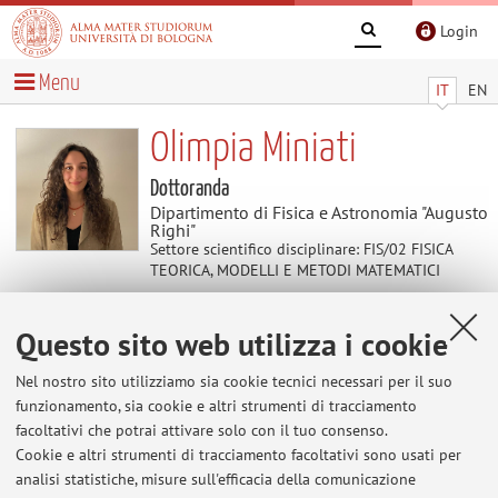
Login
Menu
IT
EN
Olimpia Miniati
Dottoranda
Dipartimento di Fisica e Astronomia "Augusto
Righi"
Settore scientifico disciplinare: FIS/02 FISICA
TEORICA, MODELLI E METODI MATEMATICI
Questo sito web utilizza i cookie
Contatti
Nel nostro sito utilizziamo sia cookie tecnici necessari per il suo
E-mail:
olimpia.miniati2@unibo.it
funzionamento, sia cookie e altri strumenti di tracciamento
facoltativi che potrai attivare solo con il tuo consenso.
Cookie e altri strumenti di tracciamento facoltativi sono usati per
analisi statistiche, misure sull'efficacia della comunicazione
Dipartimento di Fisica e Astronomia "Augusto Righi"