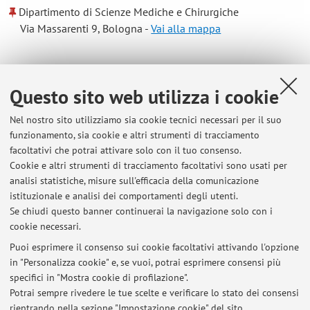
Dipartimento di Scienze Mediche e Chirurgiche
Via Massarenti 9, Bologna -
Vai alla mappa
Risorse in rete
Questo sito web utilizza i cookie
ORCID
Nel nostro sito utilizziamo sia cookie tecnici necessari per il suo
funzionamento, sia cookie e altri strumenti di tracciamento
facoltativi che potrai attivare solo con il tuo consenso.
Orario di ricevimento
Cookie e altri strumenti di tracciamento facoltativi sono usati per
analisi statistiche, misure sull'efficacia della comunicazione
Ricevimento dopo le lezioni, oppure tramite e-mail per
istituzionale e analisi dei comportamenti degli utenti.
programmare un incontro online.
Se chiudi questo banner continuerai la navigazione solo con i
cookie necessari.
Puoi esprimere il consenso sui cookie facoltativi attivando l'opzione
in "Personalizza cookie" e, se vuoi, potrai esprimere consensi più
Ultimi avvisi
specifici in "Mostra cookie di profilazione".
Potrai sempre rivedere le tue scelte e verificare lo stato dei consensi
Al momento non sono presenti avvisi.
rientrando nella sezione "Impostazione cookie" del sito.