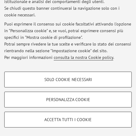
istituzionale e analisi dei comportamenti degli utenti.
Se chiudi questo banner continuerai la navigazione solo con i
cookie necessari.
Puoi esprimere il consenso sui cookie facoltativi attivando l'opzione
Ultimi avvisi
in "Personalizza cookie" e, se vuoi, potrai esprimere consensi più
specifici in "Mostra cookie di profilazione".
Al momento non sono presenti avvisi.
Potrai sempre rivedere le tue scelte e verificare lo stato dei consensi
rientrando nella sezione "Impostazione cookie" del sito.
Per maggiori informazioni
consulta la nostra Cookie policy
.
COOKIE DI PROFILAZIONE - FACOLTATIVI
Area riservata
SOLO COOKIE NECESSARI
Accedi tramite
login
per gestire tutti i contenuti del sito.
Si tratta di cookie utilizzati per analizzare le caratteristiche della navigazione
degli utenti, creare profili in base al loro comportamento sul sito, per analisi
di marketing.
PERSONALIZZA COOKIE
Mostra cookie di profilazione
© 2026 - ALMA MATER STUDIORUM - Università di Bologna - Via
Zamboni, 33 - 40126 Bologna - Partita IVA: 01131710376
Google/Youtube Video
COOKIE TECNICI - NECESSARI
Privacy
|
Note legali
|
Impostazioni Cookie
ACCETTA TUTTI I COOKIE
Facebook
Si tratta di cookie tecnici utilizzati, a titolo esemplificativo, per il corretto
Vimeo
funzionamento del sito, salvare le preferenze di navigazione, per il