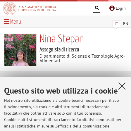
Login
Menu
IT
EN
Nina Stepan
Assegnista di ricerca
Dipartimento di Scienze e Tecnologie Agro-
Alimentari
Contatti
Questo sito web utilizza i cookie
E-mail:
nina.stepan2@unibo.it
Nel nostro sito utilizziamo sia cookie tecnici necessari per il suo
funzionamento, sia cookie e altri strumenti di tracciamento
facoltativi che potrai attivare solo con il tuo consenso.
Cookie e altri strumenti di tracciamento facoltativi sono usati per
Dipartimento di Scienze e Tecnologie Agro-Alimentari
analisi statistiche, misure sull'efficacia della comunicazione
Viale Fanin 46, Bologna -
Vai alla mappa