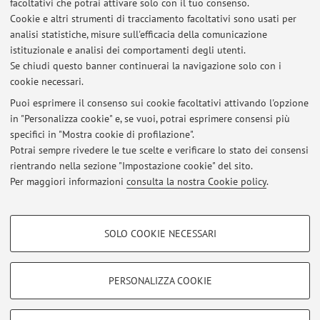
facoltativi che potrai attivare solo con il tuo consenso.
Cookie e altri strumenti di tracciamento facoltativi sono usati per
analisi statistiche, misure sull'efficacia della comunicazione
Dipartimento di Fisica e Astronomia "Augusto Righi"
istituzionale e analisi dei comportamenti degli utenti.
Viale Berti Pichat 6/2, Bologna -
Vai alla mappa
Se chiudi questo banner continuerai la navigazione solo con i
cookie necessari.
Puoi esprimere il consenso sui cookie facoltativi attivando l'opzione
in "Personalizza cookie" e, se vuoi, potrai esprimere consensi più
Ultimi avvisi
specifici in "Mostra cookie di profilazione".
Potrai sempre rivedere le tue scelte e verificare lo stato dei consensi
Al momento non sono presenti avvisi.
rientrando nella sezione "Impostazione cookie" del sito.
Per maggiori informazioni
consulta la nostra Cookie policy
.
COOKIE DI PROFILAZIONE - FACOLTATIVI
SOLO COOKIE NECESSARI
Si tratta di cookie utilizzati per analizzare le caratteristiche della navigazione
Area riservata
degli utenti, creare profili in base al loro comportamento sul sito, per analisi
Accedi tramite
login
per gestire tutti i contenuti del sito.
di marketing.
PERSONALIZZA COOKIE
Mostra cookie di profilazione
© 2026 - ALMA MATER STUDIORUM - Università di Bologna - Via
Google/Youtube Video