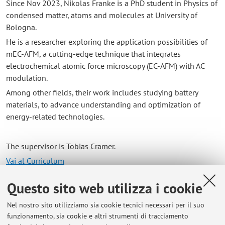
Since Nov 2023, Nikolas Franke is a PhD student in Physics of
condensed matter, atoms and molecules at University of
Bologna.
He is a researcher exploring the application possibilities of
mEC-AFM, a cutting-edge technique that integrates
electrochemical atomic force microscopy (EC-AFM) with AC
modulation.
Among other fields, their work includes studying battery
materials, to advance understanding and optimization of
energy-related technologies.
The supervisor is Tobias Cramer.
Vai al Curriculum
Questo sito web utilizza i cookie
Contatti
Nel nostro sito utilizziamo sia cookie tecnici necessari per il suo
E-mail:
nikolas.franke2@unibo.it
funzionamento, sia cookie e altri strumenti di tracciamento