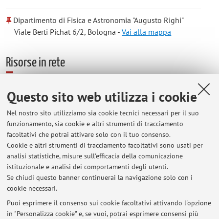
Dipartimento di Fisica e Astronomia "Augusto Righi"
Viale Berti Pichat 6/2, Bologna -
Vai alla mappa
Risorse in rete
ORCID
Questo sito web utilizza i cookie
Nel nostro sito utilizziamo sia cookie tecnici necessari per il suo
Orario di ricevimento
funzionamento, sia cookie e altri strumenti di tracciamento
facoltativi che potrai attivare solo con il tuo consenso.
Cookie e altri strumenti di tracciamento facoltativi sono usati per
Lunedì dalle 12 alle 13, oppure concordando un
analisi statistiche, misure sull'efficacia della comunicazione
appuntamento via mail (nicoletta.mauri2@unibo.it)
istituzionale e analisi dei comportamenti degli utenti.
Dipartimento di Fisica e Astronomia, Viale Berti Pichat 6/2
Se chiudi questo banner continuerai la navigazione solo con i
cookie necessari.
Puoi esprimere il consenso sui cookie facoltativi attivando l'opzione
in "Personalizza cookie" e, se vuoi, potrai esprimere consensi più